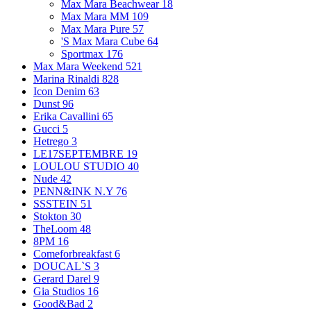
Max Mara Beachwear
18
Max Mara MM
109
Max Mara Pure
57
'S Max Mara Cube
64
Sportmax
176
Max Mara Weekend
521
Marina Rinaldi
828
Icon Denim
63
Dunst
96
Erika Cavallini
65
Gucci
5
Hetrego
3
LE17SEPTEMBRE
19
LOULOU STUDIO
40
Nude
42
PENN&INK N.Y
76
SSSTEIN
51
Stokton
30
TheLoom
48
8PM
16
Comeforbreakfast
6
DOUCAL`S
3
Gerard Darel
9
Gia Studios
16
Good&Bad
2