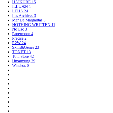
HAIKURE
15
ILLUЖN
1
LEHA
24
Les Archives
3
Mar De Margaritas
5
NOTHING WRITTEN
11
No Esc
3
Papermoon
4
Precise
2
R2W
24
Skills&Genes
23
TONET
13
Totti Store
42
Umarmung
39
Windsor.
8