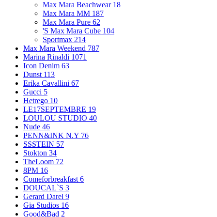
Max Mara Beachwear
18
Max Mara MM
187
Max Mara Pure
62
'S Max Mara Cube
104
Sportmax
214
Max Mara Weekend
787
Marina Rinaldi
1071
Icon Denim
63
Dunst
113
Erika Cavallini
67
Gucci
5
Hetrego
10
LE17SEPTEMBRE
19
LOULOU STUDIO
40
Nude
46
PENN&INK N.Y
76
SSSTEIN
57
Stokton
34
TheLoom
72
8PM
16
Comeforbreakfast
6
DOUCAL`S
3
Gerard Darel
9
Gia Studios
16
Good&Bad
2