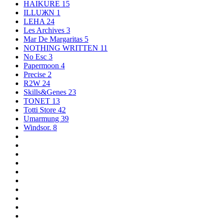
HAIKURE
15
ILLUЖN
1
LEHA
24
Les Archives
3
Mar De Margaritas
5
NOTHING WRITTEN
11
No Esc
3
Papermoon
4
Precise
2
R2W
24
Skills&Genes
23
TONET
13
Totti Store
42
Umarmung
39
Windsor.
8