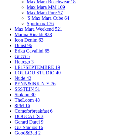
Max Mara Beachwear
18
Max Mara MM
109
Max Mara Pure
57
'S Max Mara Cube
64
Sportmax
176
Max Mara Weekend
521
Marina Rinaldi
828
Icon Denim
63
Dunst
96
Erika Cavallini
65
Gucci
5
Hetrego
3
LE17SEPTEMBRE
19
LOULOU STUDIO
40
Nude
42
PENN&INK N.Y
76
SSSTEIN
51
Stokton
30
TheLoom
48
8PM
16
Comeforbreakfast
6
DOUCAL`S
3
Gerard Darel
9
Gia Studios
16
Good&Bad
2