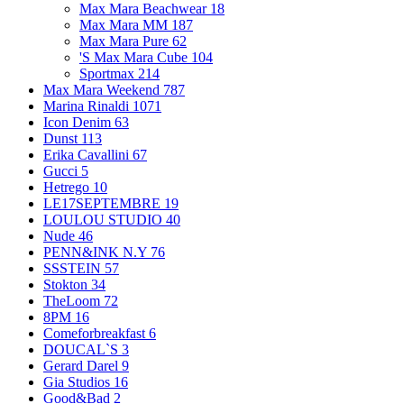
Max Mara Beachwear
18
Max Mara MM
187
Max Mara Pure
62
'S Max Mara Cube
104
Sportmax
214
Max Mara Weekend
787
Marina Rinaldi
1071
Icon Denim
63
Dunst
113
Erika Cavallini
67
Gucci
5
Hetrego
10
LE17SEPTEMBRE
19
LOULOU STUDIO
40
Nude
46
PENN&INK N.Y
76
SSSTEIN
57
Stokton
34
TheLoom
72
8PM
16
Comeforbreakfast
6
DOUCAL`S
3
Gerard Darel
9
Gia Studios
16
Good&Bad
2