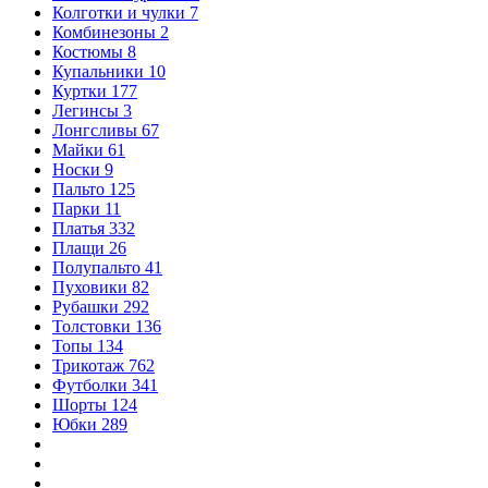
Колготки и чулки
7
Комбинезоны
2
Костюмы
8
Купальники
10
Куртки
177
Легинсы
3
Лонгсливы
67
Майки
61
Носки
9
Пальто
125
Парки
11
Платья
332
Плащи
26
Полупальто
41
Пуховики
82
Рубашки
292
Толстовки
136
Топы
134
Трикотаж
762
Футболки
341
Шорты
124
Юбки
289