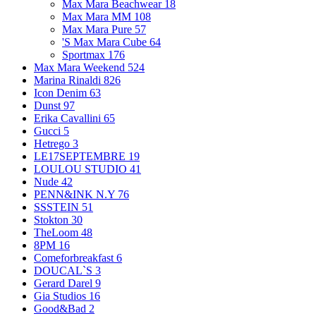
Max Mara Beachwear
18
Max Mara MM
108
Max Mara Pure
57
'S Max Mara Cube
64
Sportmax
176
Max Mara Weekend
524
Marina Rinaldi
826
Icon Denim
63
Dunst
97
Erika Cavallini
65
Gucci
5
Hetrego
3
LE17SEPTEMBRE
19
LOULOU STUDIO
41
Nude
42
PENN&INK N.Y
76
SSSTEIN
51
Stokton
30
TheLoom
48
8PM
16
Comeforbreakfast
6
DOUCAL`S
3
Gerard Darel
9
Gia Studios
16
Good&Bad
2