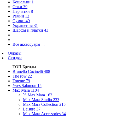
Кошельки
1
Очки
39
Перчатки
8
Ремни
12
Сумки
49
Украшения
31
Шарфы и платки
43
Все аксессуары
→
Образы
Скидки
ТОП Бренды
Brunello Cucinelli
408
The row
22
Toteme
79
Yves Salomon
15
Max Mara
1104
`S Max Mara
162
Max Mara Studio
233
Max Mara Collection
215
Leisure
37
Max Mara Accessories
34