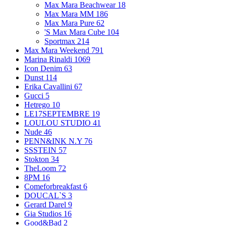
Max Mara Beachwear
18
Max Mara MM
186
Max Mara Pure
62
'S Max Mara Cube
104
Sportmax
214
Max Mara Weekend
791
Marina Rinaldi
1069
Icon Denim
63
Dunst
114
Erika Cavallini
67
Gucci
5
Hetrego
10
LE17SEPTEMBRE
19
LOULOU STUDIO
41
Nude
46
PENN&INK N.Y
76
SSSTEIN
57
Stokton
34
TheLoom
72
8PM
16
Comeforbreakfast
6
DOUCAL`S
3
Gerard Darel
9
Gia Studios
16
Good&Bad
2