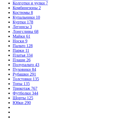
Колготки и чулки
7
Комбинезоны
2
Костюмы
8
Купальники
10
Куртки
178
Легинсы
3
Лонгсливы
68
Майки
61
Носки
9
Пальто
128
Парки
11
Платья
334
Плащи
26
Полупальто
43
Пуховики
84
Рубашки
291
Толстовки
135
Топы
135
Трикотаж
767
Футболки
344
Шорты
125
Юбки
290