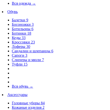
Вся одежда
→
Обувь
Балетки
9
Босоножки
3
Ботильоны
6
Ботинки
18
Кеды
33
Кроссовки
23
Лоферы
30
Сандалии и шлепанцы
6
Сапоги
3
Слиперы и мюли
7
Туфли
15
Вся обувь
→
Аксессуары
Головные уборы
84
Кожаные изделия
2