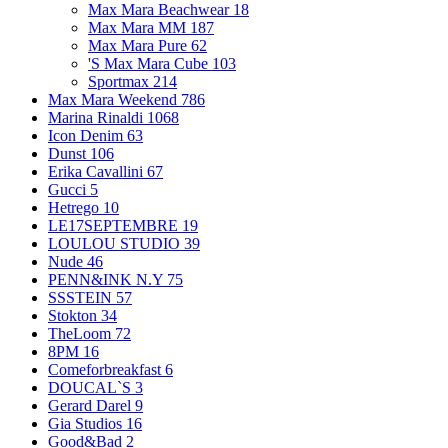
Max Mara Beachwear
18
Max Mara MM
187
Max Mara Pure
62
'S Max Mara Cube
103
Sportmax
214
Max Mara Weekend
786
Marina Rinaldi
1068
Icon Denim
63
Dunst
106
Erika Cavallini
67
Gucci
5
Hetrego
10
LE17SEPTEMBRE
19
LOULOU STUDIO
39
Nude
46
PENN&INK N.Y
75
SSSTEIN
57
Stokton
34
TheLoom
72
8PM
16
Comeforbreakfast
6
DOUCAL`S
3
Gerard Darel
9
Gia Studios
16
Good&Bad
2