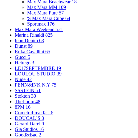
Max Mara Beachwear
18
Max Mara MM
109
Max Mara Pure
57
'S Max Mara Cube
64
Sportmax
176
Max Mara Weekend
521
Marina Rinaldi
825
Icon Denim
63
Dunst
89
Erika Cavallini
65
Gucci
5
Hetrego
3
LE17SEPTEMBRE
19
LOULOU STUDIO
39
Nude
42
PENN&INK N.Y
75
SSSTEIN
51
Stokton
30
TheLoom
48
8PM
16
Comeforbreakfast
6
DOUCAL`S
3
Gerard Darel
9
Gia Studios
16
Good&Bad
2