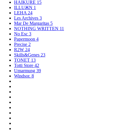
HAIKURE
15
ILLUЖN
1
LEHA
24
Les Archives
3
Mar De Margaritas
5
NOTHING WRITTEN
11
No Esc
3
Papermoon
4
Precise
2
R2W
24
Skills&Genes
23
TONET
13
Totti Store
42
Umarmung
39
Windsor.
8