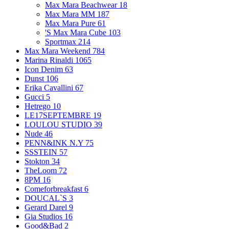
Max Mara Beachwear
18
Max Mara MM
187
Max Mara Pure
61
'S Max Mara Cube
103
Sportmax
214
Max Mara Weekend
784
Marina Rinaldi
1065
Icon Denim
63
Dunst
106
Erika Cavallini
67
Gucci
5
Hetrego
10
LE17SEPTEMBRE
19
LOULOU STUDIO
39
Nude
46
PENN&INK N.Y
75
SSSTEIN
57
Stokton
34
TheLoom
72
8PM
16
Comeforbreakfast
6
DOUCAL`S
3
Gerard Darel
9
Gia Studios
16
Good&Bad
2