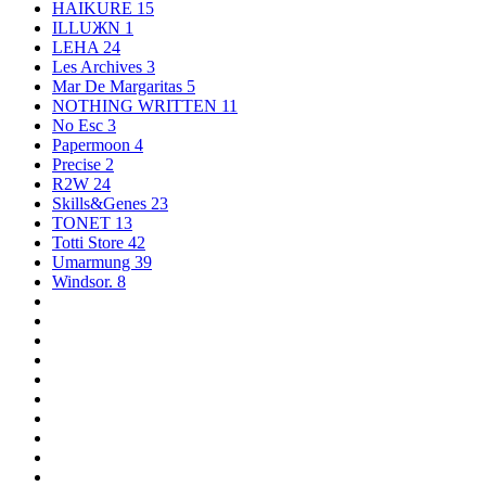
HAIKURE
15
ILLUЖN
1
LEHA
24
Les Archives
3
Mar De Margaritas
5
NOTHING WRITTEN
11
No Esc
3
Papermoon
4
Precise
2
R2W
24
Skills&Genes
23
TONET
13
Totti Store
42
Umarmung
39
Windsor.
8