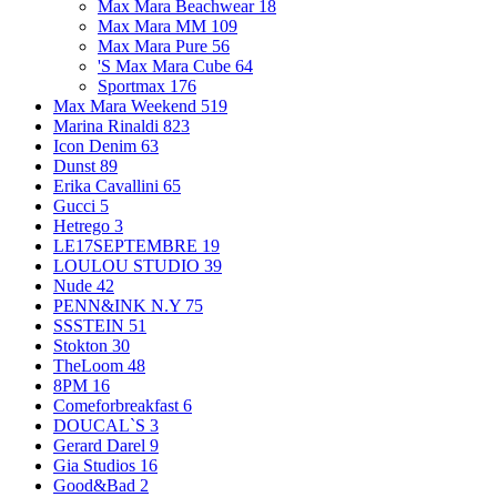
Max Mara Beachwear
18
Max Mara MM
109
Max Mara Pure
56
'S Max Mara Cube
64
Sportmax
176
Max Mara Weekend
519
Marina Rinaldi
823
Icon Denim
63
Dunst
89
Erika Cavallini
65
Gucci
5
Hetrego
3
LE17SEPTEMBRE
19
LOULOU STUDIO
39
Nude
42
PENN&INK N.Y
75
SSSTEIN
51
Stokton
30
TheLoom
48
8PM
16
Comeforbreakfast
6
DOUCAL`S
3
Gerard Darel
9
Gia Studios
16
Good&Bad
2