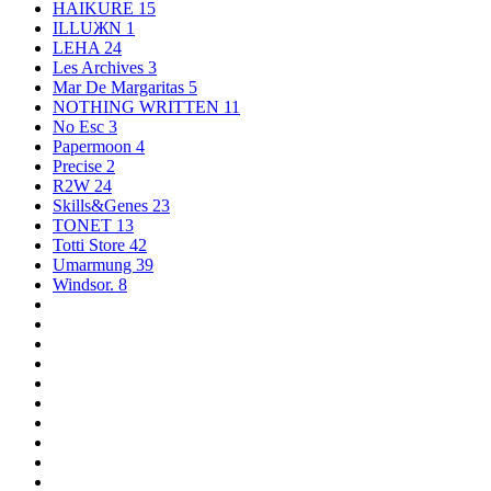
HAIKURE
15
ILLUЖN
1
LEHA
24
Les Archives
3
Mar De Margaritas
5
NOTHING WRITTEN
11
No Esc
3
Papermoon
4
Precise
2
R2W
24
Skills&Genes
23
TONET
13
Totti Store
42
Umarmung
39
Windsor.
8