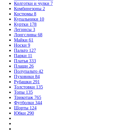
Колготки и чулки
7
Комбинезоны
2
Костюмы
8
Купальники
10
Куртки
178
Легинсы
3
Лонгсливы
68
Майки
61
Носки
9
Пальто
127
Парки
11
Платья
333
Плащи
26
Полупальто
42
Пуховики
84
Рубашки
291
Толстовки
135
Топы
135
Трикотаж
765
Футболки
344
Шорты
124
Юбки
290