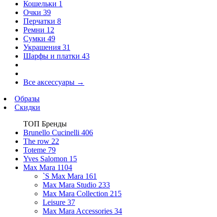
Кошельки
1
Очки
39
Перчатки
8
Ремни
12
Сумки
49
Украшения
31
Шарфы и платки
43
Все аксессуары
→
Образы
Скидки
ТОП Бренды
Brunello Cucinelli
406
The row
22
Toteme
79
Yves Salomon
15
Max Mara
1104
`S Max Mara
161
Max Mara Studio
233
Max Mara Collection
215
Leisure
37
Max Mara Accessories
34