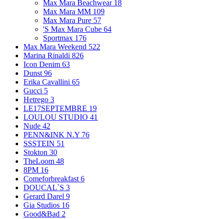
Max Mara Beachwear
18
Max Mara MM
109
Max Mara Pure
57
'S Max Mara Cube
64
Sportmax
176
Max Mara Weekend
522
Marina Rinaldi
826
Icon Denim
63
Dunst
96
Erika Cavallini
65
Gucci
5
Hetrego
3
LE17SEPTEMBRE
19
LOULOU STUDIO
41
Nude
42
PENN&INK N.Y
76
SSSTEIN
51
Stokton
30
TheLoom
48
8PM
16
Comeforbreakfast
6
DOUCAL`S
3
Gerard Darel
9
Gia Studios
16
Good&Bad
2