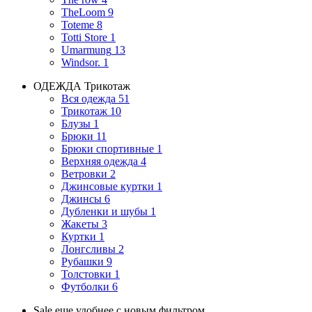
TheLoom
9
Toteme
8
Totti Store
1
Umarmung
13
Windsor.
1
ОДЕЖДА
Трикотаж
Вся одежда
51
Трикотаж
10
Блузы
1
Брюки
11
Брюки спортивные
1
Верхняя одежда
4
Ветровки
2
Джинсовые куртки
1
Джинсы
6
Дубленки и шубы
1
Жакеты
3
Куртки
1
Лонгсливы
2
Рубашки
9
Толстовки
1
Футболки
6
Sale еще удобнее с новым фильтром