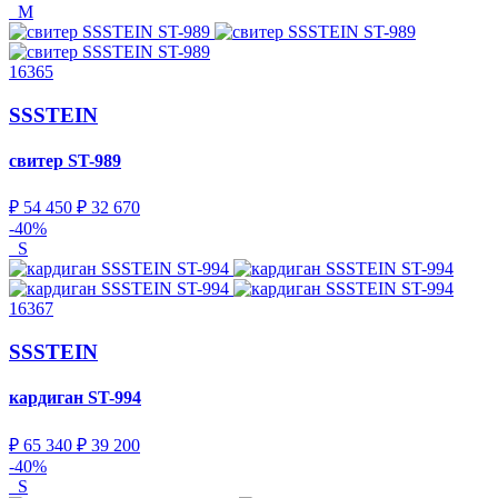
M
16365
SSSTEIN
свитер
ST-989
₽ 54 450
₽ 32 670
-40%
S
16367
SSSTEIN
кардиган
ST-994
₽ 65 340
₽ 39 200
-40%
S