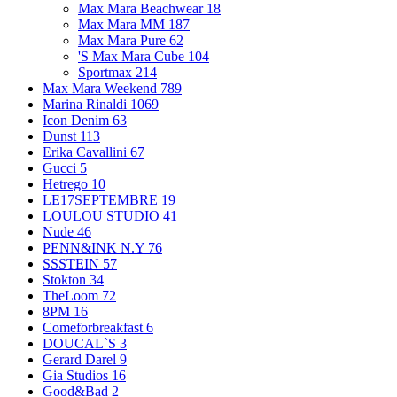
Max Mara Beachwear
18
Max Mara MM
187
Max Mara Pure
62
'S Max Mara Cube
104
Sportmax
214
Max Mara Weekend
789
Marina Rinaldi
1069
Icon Denim
63
Dunst
113
Erika Cavallini
67
Gucci
5
Hetrego
10
LE17SEPTEMBRE
19
LOULOU STUDIO
41
Nude
46
PENN&INK N.Y
76
SSSTEIN
57
Stokton
34
TheLoom
72
8PM
16
Comeforbreakfast
6
DOUCAL`S
3
Gerard Darel
9
Gia Studios
16
Good&Bad
2