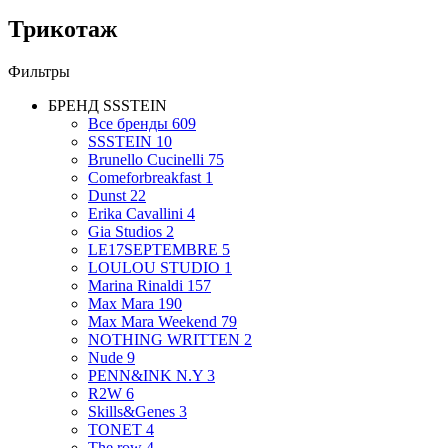
Трикотаж
Фильтры
БРЕНД
SSSTEIN
Все бренды
609
SSSTEIN
10
Brunello Cucinelli
75
Comeforbreakfast
1
Dunst
22
Erika Cavallini
4
Gia Studios
2
LE17SEPTEMBRE
5
LOULOU STUDIO
1
Marina Rinaldi
157
Max Mara
190
Max Mara Weekend
79
NOTHING WRITTEN
2
Nude
9
PENN&INK N.Y
3
R2W
6
Skills&Genes
3
TONET
4
The row
4