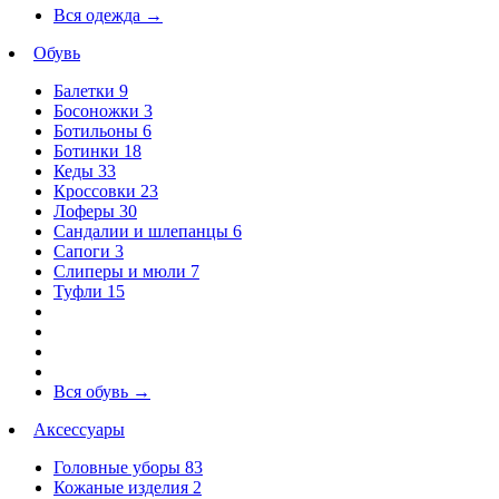
Вся одежда
→
Обувь
Балетки
9
Босоножки
3
Ботильоны
6
Ботинки
18
Кеды
33
Кроссовки
23
Лоферы
30
Сандалии и шлепанцы
6
Сапоги
3
Слиперы и мюли
7
Туфли
15
Вся обувь
→
Аксессуары
Головные уборы
83
Кожаные изделия
2