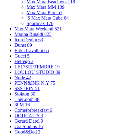
Max Mara Beachwear
18
Max Mara MM
109
Max Mara Pure
57
'S Max Mara Cube
64
Sportmax
176
Max Mara Weekend
521
Marina Rinaldi
823
Icon Denim
63
Dunst
89
Erika Cavallini
65
Gucci
5
Hetrego
3
LE17SEPTEMBRE
19
LOULOU STUDIO
39
Nude
42
PENN&INK N.Y
75
SSSTEIN
51
Stokton
30
TheLoom
48
8PM
16
Comeforbreakfast
6
DOUCAL`S
3
Gerard Darel
9
Gia Studios
16
Good&Bad
2