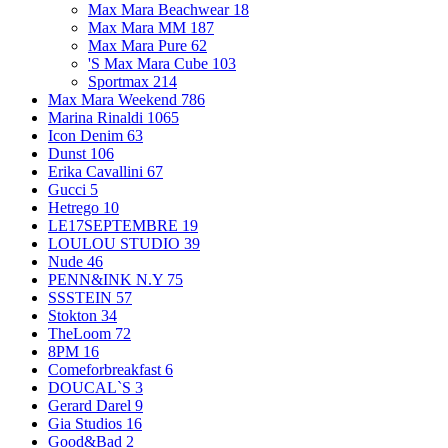
Max Mara Beachwear
18
Max Mara MM
187
Max Mara Pure
62
'S Max Mara Cube
103
Sportmax
214
Max Mara Weekend
786
Marina Rinaldi
1065
Icon Denim
63
Dunst
106
Erika Cavallini
67
Gucci
5
Hetrego
10
LE17SEPTEMBRE
19
LOULOU STUDIO
39
Nude
46
PENN&INK N.Y
75
SSSTEIN
57
Stokton
34
TheLoom
72
8PM
16
Comeforbreakfast
6
DOUCAL`S
3
Gerard Darel
9
Gia Studios
16
Good&Bad
2