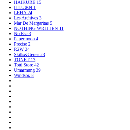
HAIKURE
15
ILLUЖN
1
LEHA
24
Les Archives
3
Mar De Margaritas
5
NOTHING WRITTEN
11
No Esc
3
Papermoon
4
Precise
2
R2W
24
Skills&Genes
23
TONET
13
Totti Store
42
Umarmung
39
Windsor.
8