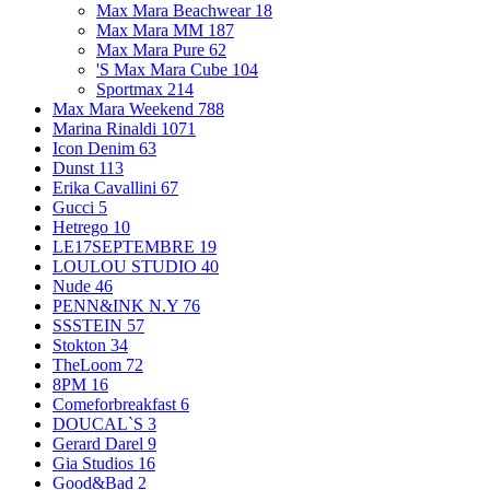
Max Mara Beachwear
18
Max Mara MM
187
Max Mara Pure
62
'S Max Mara Cube
104
Sportmax
214
Max Mara Weekend
788
Marina Rinaldi
1071
Icon Denim
63
Dunst
113
Erika Cavallini
67
Gucci
5
Hetrego
10
LE17SEPTEMBRE
19
LOULOU STUDIO
40
Nude
46
PENN&INK N.Y
76
SSSTEIN
57
Stokton
34
TheLoom
72
8PM
16
Comeforbreakfast
6
DOUCAL`S
3
Gerard Darel
9
Gia Studios
16
Good&Bad
2