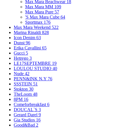
Max Mara Beachwear
18
Max Mara MM
109
Max Mara Pure
57
'S Max Mara Cube
64
Sportmax
176
Max Mara Weekend
522
Marina Rinaldi
828
Icon Denim
63
Dunst
96
Erika Cavallini
65
Gucci
5
Hetrego
3
LE17SEPTEMBRE
19
LOULOU STUDIO
40
Nude
42
PENN&INK N.Y
76
SSSTEIN
51
Stokton
30
TheLoom
48
8PM
16
Comeforbreakfast
6
DOUCAL`S
3
Gerard Darel
9
Gia Studios
16
Good&Bad
2