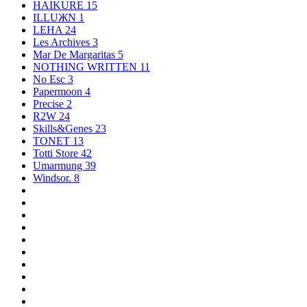
HAIKURE
15
ILLUЖN
1
LEHA
24
Les Archives
3
Mar De Margaritas
5
NOTHING WRITTEN
11
No Esc
3
Papermoon
4
Precise
2
R2W
24
Skills&Genes
23
TONET
13
Totti Store
42
Umarmung
39
Windsor.
8