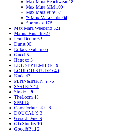
Max Mara Beachwear
18
Max Mara MM
109
Max Mara Pure
57
'S Max Mara Cube
64
Sportmax
176
Max Mara Weekend
521
Marina Rinaldi
827
Icon Denim
63
Dunst
96
Erika Cavallini
65
Gucci
5
Hetrego
3
LE17SEPTEMBRE
19
LOULOU STUDIO
40
Nude
42
PENN&INK N.Y
76
SSSTEIN
51
Stokton
30
TheLoom
48
8PM
16
Comeforbreakfast
6
DOUCAL`S
3
Gerard Darel
9
Gia Studios
16
Good&Bad
2