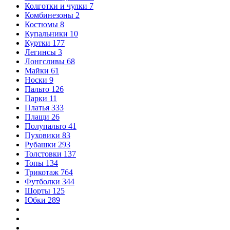
Колготки и чулки
7
Комбинезоны
2
Костюмы
8
Купальники
10
Куртки
177
Легинсы
3
Лонгсливы
68
Майки
61
Носки
9
Пальто
126
Парки
11
Платья
333
Плащи
26
Полупальто
41
Пуховики
83
Рубашки
293
Толстовки
137
Топы
134
Трикотаж
764
Футболки
344
Шорты
125
Юбки
289