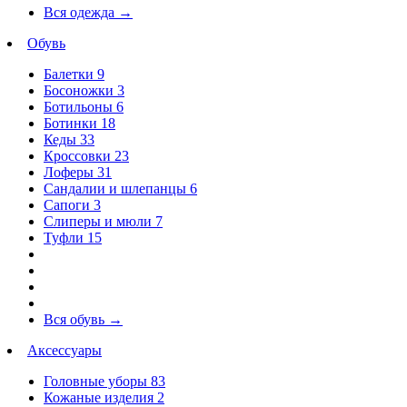
Вся одежда
→
Обувь
Балетки
9
Босоножки
3
Ботильоны
6
Ботинки
18
Кеды
33
Кроссовки
23
Лоферы
31
Сандалии и шлепанцы
6
Сапоги
3
Слиперы и мюли
7
Туфли
15
Вся обувь
→
Аксессуары
Головные уборы
83
Кожаные изделия
2