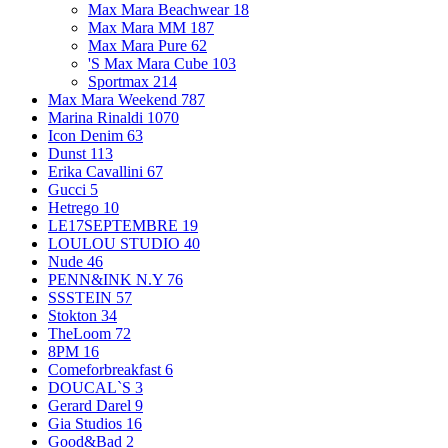
Max Mara Beachwear
18
Max Mara MM
187
Max Mara Pure
62
'S Max Mara Cube
103
Sportmax
214
Max Mara Weekend
787
Marina Rinaldi
1070
Icon Denim
63
Dunst
113
Erika Cavallini
67
Gucci
5
Hetrego
10
LE17SEPTEMBRE
19
LOULOU STUDIO
40
Nude
46
PENN&INK N.Y
76
SSSTEIN
57
Stokton
34
TheLoom
72
8PM
16
Comeforbreakfast
6
DOUCAL`S
3
Gerard Darel
9
Gia Studios
16
Good&Bad
2