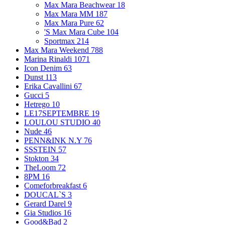
Max Mara Beachwear
18
Max Mara MM
187
Max Mara Pure
62
'S Max Mara Cube
104
Sportmax
214
Max Mara Weekend
788
Marina Rinaldi
1071
Icon Denim
63
Dunst
113
Erika Cavallini
67
Gucci
5
Hetrego
10
LE17SEPTEMBRE
19
LOULOU STUDIO
40
Nude
46
PENN&INK N.Y
76
SSSTEIN
57
Stokton
34
TheLoom
72
8PM
16
Comeforbreakfast
6
DOUCAL`S
3
Gerard Darel
9
Gia Studios
16
Good&Bad
2