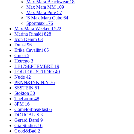
Max Mara Beachwear
18
Max Mara MM
109
Max Mara Pure
57
'S Max Mara Cube
64
Sportmax
176
Max Mara Weekend
522
Marina Rinaldi
828
Icon Denim
63
Dunst
96
Erika Cavallini
65
Gucci
5
Hetrego
3
LE17SEPTEMBRE
19
LOULOU STUDIO
40
Nude
42
PENN&INK N.Y
76
SSSTEIN
51
Stokton
30
TheLoom
48
8PM
16
Comeforbreakfast
6
DOUCAL`S
3
Gerard Darel
9
Gia Studios
16
Good&Bad
2