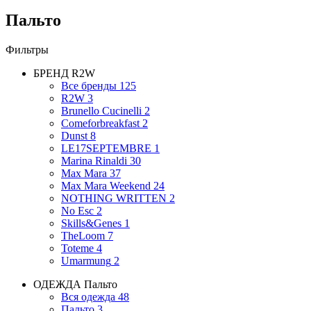
Пальто
Фильтры
БРЕНД
R2W
Все бренды
125
R2W
3
Brunello Cucinelli
2
Comeforbreakfast
2
Dunst
8
LE17SEPTEMBRE
1
Marina Rinaldi
30
Max Mara
37
Max Mara Weekend
24
NOTHING WRITTEN
2
No Esc
2
Skills&Genes
1
TheLoom
7
Toteme
4
Umarmung
2
ОДЕЖДА
Пальто
Вся одежда
48
Пальто
3