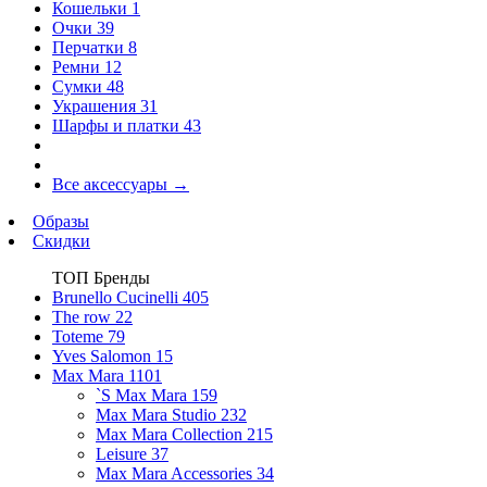
Кошельки
1
Очки
39
Перчатки
8
Ремни
12
Сумки
48
Украшения
31
Шарфы и платки
43
Все аксессуары
→
Образы
Скидки
ТОП Бренды
Brunello Cucinelli
405
The row
22
Toteme
79
Yves Salomon
15
Max Mara
1101
`S Max Mara
159
Max Mara Studio
232
Max Mara Collection
215
Leisure
37
Max Mara Accessories
34