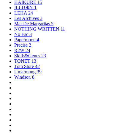
HAIKURE
15
ILLUЖN
1
LEHA
24
Les Archives
3
Mar De Margaritas
5
NOTHING WRITTEN
11
No Esc
3
Papermoon
4
Precise
2
R2W
24
Skills&Genes
23
TONET
13
Totti Store
42
Umarmung
39
Windsor.
8