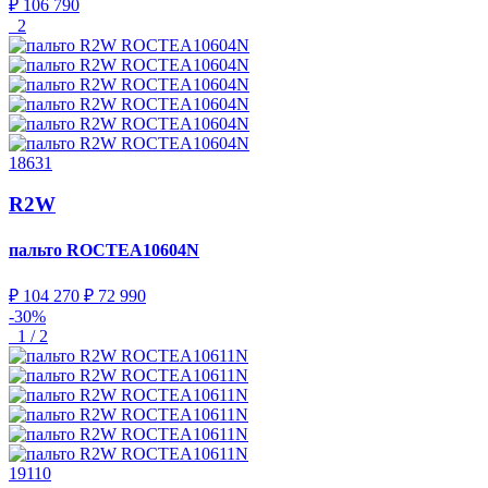
₽ 106 790
2
18631
R2W
пальто
ROCTEA10604N
₽ 104 270
₽ 72 990
-30%
1 / 2
19110