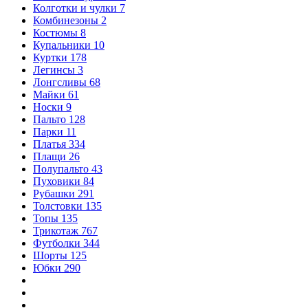
Колготки и чулки
7
Комбинезоны
2
Костюмы
8
Купальники
10
Куртки
178
Легинсы
3
Лонгсливы
68
Майки
61
Носки
9
Пальто
128
Парки
11
Платья
334
Плащи
26
Полупальто
43
Пуховики
84
Рубашки
291
Толстовки
135
Топы
135
Трикотаж
767
Футболки
344
Шорты
125
Юбки
290