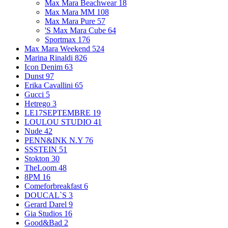
Max Mara Beachwear
18
Max Mara MM
108
Max Mara Pure
57
'S Max Mara Cube
64
Sportmax
176
Max Mara Weekend
524
Marina Rinaldi
826
Icon Denim
63
Dunst
97
Erika Cavallini
65
Gucci
5
Hetrego
3
LE17SEPTEMBRE
19
LOULOU STUDIO
41
Nude
42
PENN&INK N.Y
76
SSSTEIN
51
Stokton
30
TheLoom
48
8PM
16
Comeforbreakfast
6
DOUCAL`S
3
Gerard Darel
9
Gia Studios
16
Good&Bad
2