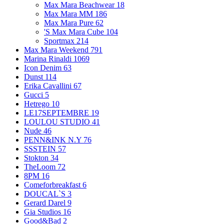
Max Mara Beachwear
18
Max Mara MM
186
Max Mara Pure
62
'S Max Mara Cube
104
Sportmax
214
Max Mara Weekend
791
Marina Rinaldi
1069
Icon Denim
63
Dunst
114
Erika Cavallini
67
Gucci
5
Hetrego
10
LE17SEPTEMBRE
19
LOULOU STUDIO
41
Nude
46
PENN&INK N.Y
76
SSSTEIN
57
Stokton
34
TheLoom
72
8PM
16
Comeforbreakfast
6
DOUCAL`S
3
Gerard Darel
9
Gia Studios
16
Good&Bad
2