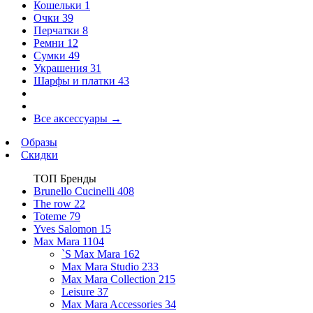
Кошельки
1
Очки
39
Перчатки
8
Ремни
12
Сумки
49
Украшения
31
Шарфы и платки
43
Все аксессуары
→
Образы
Скидки
ТОП Бренды
Brunello Cucinelli
408
The row
22
Toteme
79
Yves Salomon
15
Max Mara
1104
`S Max Mara
162
Max Mara Studio
233
Max Mara Collection
215
Leisure
37
Max Mara Accessories
34