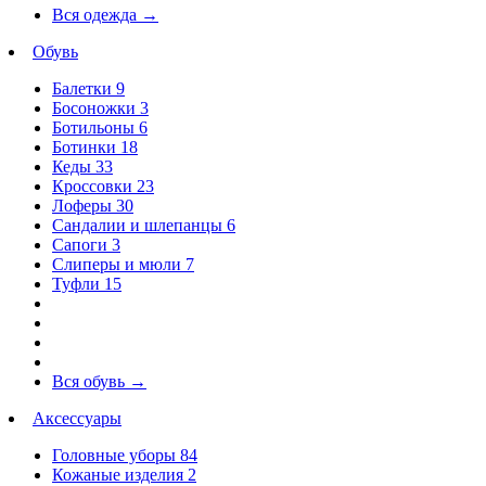
Вся одежда
→
Обувь
Балетки
9
Босоножки
3
Ботильоны
6
Ботинки
18
Кеды
33
Кроссовки
23
Лоферы
30
Сандалии и шлепанцы
6
Сапоги
3
Слиперы и мюли
7
Туфли
15
Вся обувь
→
Аксессуары
Головные уборы
84
Кожаные изделия
2