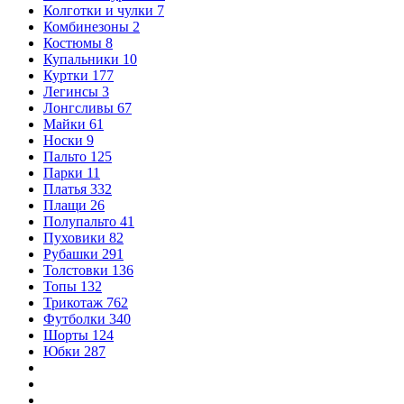
Колготки и чулки
7
Комбинезоны
2
Костюмы
8
Купальники
10
Куртки
177
Легинсы
3
Лонгсливы
67
Майки
61
Носки
9
Пальто
125
Парки
11
Платья
332
Плащи
26
Полупальто
41
Пуховики
82
Рубашки
291
Толстовки
136
Топы
132
Трикотаж
762
Футболки
340
Шорты
124
Юбки
287