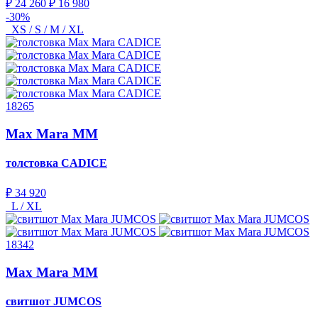
₽ 24 260
₽ 16 980
-30%
XS / S / M / XL
18265
Max Mara MM
толстовка
CADICE
₽ 34 920
L / XL
18342
Max Mara MM
свитшот
JUMCOS