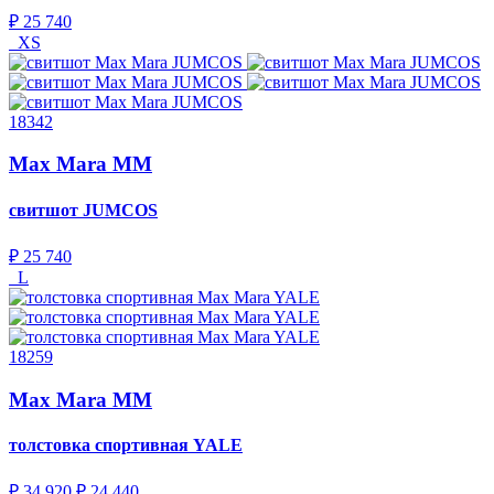
₽ 25 740
XS
18342
Max Mara MM
свитшот
JUMCOS
₽ 25 740
L
18259
Max Mara MM
толстовка спортивная
YALE
₽ 34 920
₽ 24 440