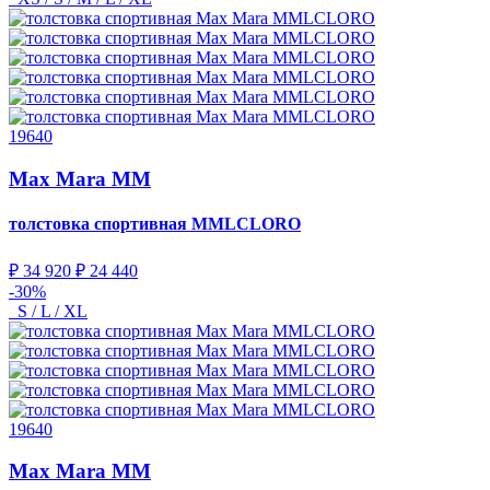
19640
Max Mara MM
толстовка спортивная
MMLCLORO
₽ 34 920
₽ 24 440
-30%
S / L / XL
19640
Max Mara MM