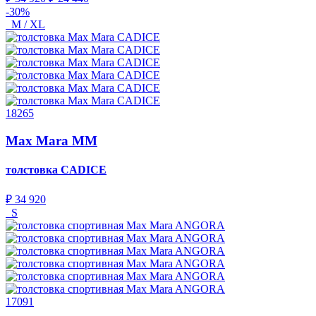
-30%
M / XL
18265
Max Mara MM
толстовка
CADICE
₽ 34 920
S
17091