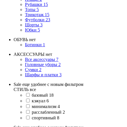
Рубашки
15
Топы
5
Трикотаж
15
Футболки
23
Шорты
3
Юбки
5
ОБУВЬ
нет
Ботинки
1
АКСЕССУАРЫ
нет
Все аксессуары
7
Головные уборы
2
Сумки
2
Шарфы и платки
3
Sale еще удобнее с новым фильтром
СТИЛЬ
все
базовый
18
кэжуал
6
минимализм
4
расслабленный
2
спортивный
8