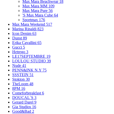
Max Mara Beachwear
18
Max Mara MM
109
Max Mara Pure
56
'S Max Mara Cube
64
Sportmax
176
Max Mara Weekend
517
Marina Rinaldi
823
Icon Denim
63
Dunst
89
Erika Cavallini
65
Gucci
5
Hetrego
3
LE17SEPTEMBRE
19
LOULOU STUDIO
39
Nude
41
PENN&INK N.Y
75
SSSTEIN
51
Stokton
30
TheLoom
48
8PM
16
Comeforbreakfast
6
DOUCAL`S
3
Gerard Darel
9
Gia Studios
16
Good&Bad
2