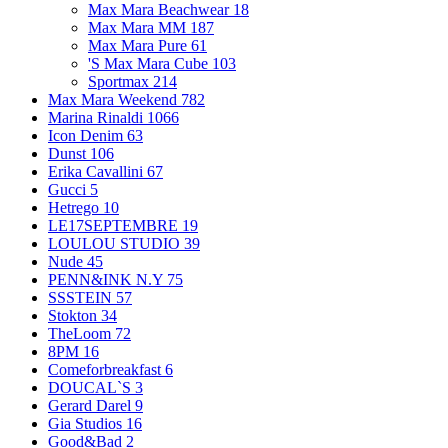
Max Mara Beachwear
18
Max Mara MM
187
Max Mara Pure
61
'S Max Mara Cube
103
Sportmax
214
Max Mara Weekend
782
Marina Rinaldi
1066
Icon Denim
63
Dunst
106
Erika Cavallini
67
Gucci
5
Hetrego
10
LE17SEPTEMBRE
19
LOULOU STUDIO
39
Nude
45
PENN&INK N.Y
75
SSSTEIN
57
Stokton
34
TheLoom
72
8PM
16
Comeforbreakfast
6
DOUCAL`S
3
Gerard Darel
9
Gia Studios
16
Good&Bad
2