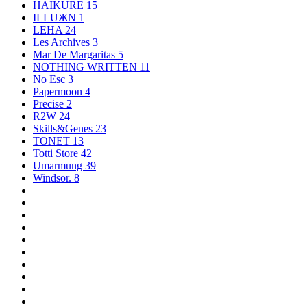
HAIKURE
15
ILLUЖN
1
LEHA
24
Les Archives
3
Mar De Margaritas
5
NOTHING WRITTEN
11
No Esc
3
Papermoon
4
Precise
2
R2W
24
Skills&Genes
23
TONET
13
Totti Store
42
Umarmung
39
Windsor.
8