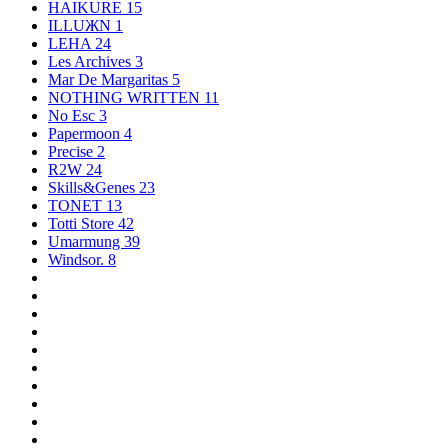
HAIKURE
15
ILLUЖN
1
LEHA
24
Les Archives
3
Mar De Margaritas
5
NOTHING WRITTEN
11
No Esc
3
Papermoon
4
Precise
2
R2W
24
Skills&Genes
23
TONET
13
Totti Store
42
Umarmung
39
Windsor.
8