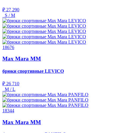
₽ 27 290
S / M
18676
Max Mara MM
брюки спортивные
LEVICO
₽ 26 710
M / L
18344
Max Mara MM