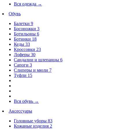
Вся одежда
→
Обувь
Балетки
9
Босоножки
3
Ботильоны
6
Ботинки
18
Кеды
33
Кроссовки
23
Лоферы
30
Сандалии и шлепанцы
6
Сапоги
3
Слиперы и мюли
7
Туфли
15
Вся обувь
→
Аксессуары
Головные уборы
83
Кожаные изделия
2