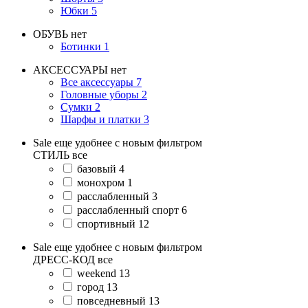
Юбки
5
ОБУВЬ
нет
Ботинки
1
АКСЕССУАРЫ
нет
Все аксессуары
7
Головные уборы
2
Сумки
2
Шарфы и платки
3
Sale еще удобнее с новым фильтром
СТИЛЬ
все
базовый
4
монохром
1
расслабленный
3
расслабленный спорт
6
спортивный
12
Sale еще удобнее с новым фильтром
ДРЕСС-КОД
все
weekend
13
город
13
повседневный
13