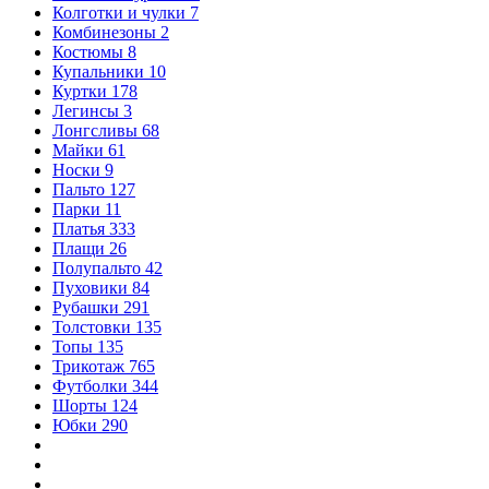
Колготки и чулки
7
Комбинезоны
2
Костюмы
8
Купальники
10
Куртки
178
Легинсы
3
Лонгсливы
68
Майки
61
Носки
9
Пальто
127
Парки
11
Платья
333
Плащи
26
Полупальто
42
Пуховики
84
Рубашки
291
Толстовки
135
Топы
135
Трикотаж
765
Футболки
344
Шорты
124
Юбки
290