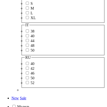
S
M
L
XL
IT
38
40
44
48
50
RU
40
42
46
50
52
New
Sale
Модель