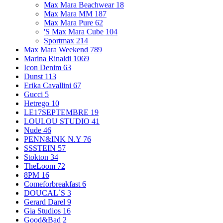
Max Mara Beachwear
18
Max Mara MM
187
Max Mara Pure
62
'S Max Mara Cube
104
Sportmax
214
Max Mara Weekend
789
Marina Rinaldi
1069
Icon Denim
63
Dunst
113
Erika Cavallini
67
Gucci
5
Hetrego
10
LE17SEPTEMBRE
19
LOULOU STUDIO
41
Nude
46
PENN&INK N.Y
76
SSSTEIN
57
Stokton
34
TheLoom
72
8PM
16
Comeforbreakfast
6
DOUCAL`S
3
Gerard Darel
9
Gia Studios
16
Good&Bad
2