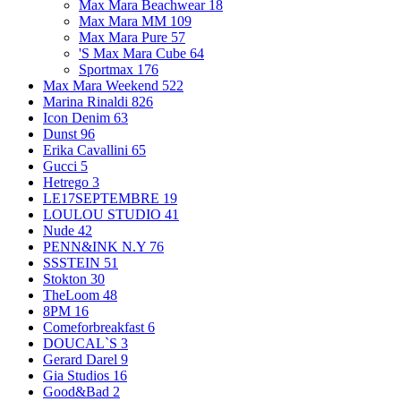
Max Mara Beachwear
18
Max Mara MM
109
Max Mara Pure
57
'S Max Mara Cube
64
Sportmax
176
Max Mara Weekend
522
Marina Rinaldi
826
Icon Denim
63
Dunst
96
Erika Cavallini
65
Gucci
5
Hetrego
3
LE17SEPTEMBRE
19
LOULOU STUDIO
41
Nude
42
PENN&INK N.Y
76
SSSTEIN
51
Stokton
30
TheLoom
48
8PM
16
Comeforbreakfast
6
DOUCAL`S
3
Gerard Darel
9
Gia Studios
16
Good&Bad
2