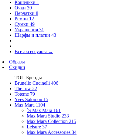
Кошельки
1
Очки
39
Перчатки
8
Ремни
12
Сумки
49
Украшения
31
Шарфы и платки
43
Все аксессуары
→
Образы
Скидки
ТОП Бренды
Brunello Cucinelli
406
The row
22
Toteme
79
Yves Salomon
15
Max Mara
1104
`S Max Mara
161
Max Mara Studio
233
Max Mara Collection
215
Leisure
37
Max Mara Accessories
34