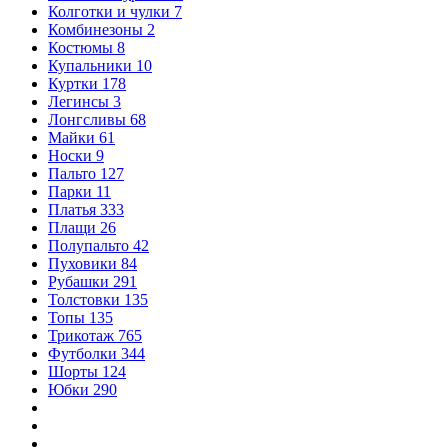
Колготки и чулки
7
Комбинезоны
2
Костюмы
8
Купальники
10
Куртки
178
Легинсы
3
Лонгсливы
68
Майки
61
Носки
9
Пальто
127
Парки
11
Платья
333
Плащи
26
Полупальто
42
Пуховики
84
Рубашки
291
Толстовки
135
Топы
135
Трикотаж
765
Футболки
344
Шорты
124
Юбки
290