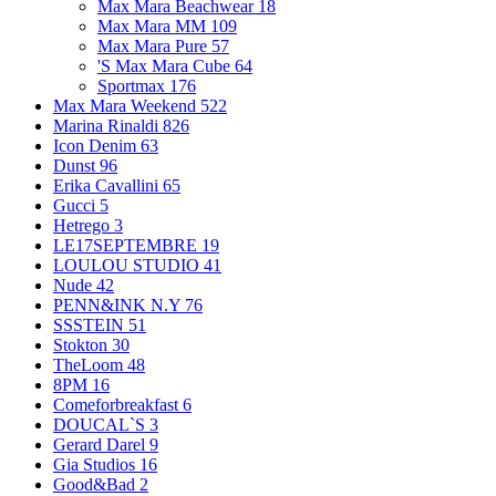
Max Mara Beachwear
18
Max Mara MM
109
Max Mara Pure
57
'S Max Mara Cube
64
Sportmax
176
Max Mara Weekend
522
Marina Rinaldi
826
Icon Denim
63
Dunst
96
Erika Cavallini
65
Gucci
5
Hetrego
3
LE17SEPTEMBRE
19
LOULOU STUDIO
41
Nude
42
PENN&INK N.Y
76
SSSTEIN
51
Stokton
30
TheLoom
48
8PM
16
Comeforbreakfast
6
DOUCAL`S
3
Gerard Darel
9
Gia Studios
16
Good&Bad
2