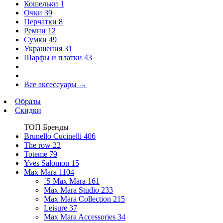
Кошельки
1
Очки
39
Перчатки
8
Ремни
12
Сумки
49
Украшения
31
Шарфы и платки
43
Все аксессуары
→
Образы
Скидки
ТОП Бренды
Brunello Cucinelli
406
The row
22
Toteme
79
Yves Salomon
15
Max Mara
1104
`S Max Mara
161
Max Mara Studio
233
Max Mara Collection
215
Leisure
37
Max Mara Accessories
34