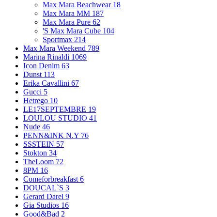
Max Mara Beachwear
18
Max Mara MM
187
Max Mara Pure
62
'S Max Mara Cube
104
Sportmax
214
Max Mara Weekend
789
Marina Rinaldi
1069
Icon Denim
63
Dunst
113
Erika Cavallini
67
Gucci
5
Hetrego
10
LE17SEPTEMBRE
19
LOULOU STUDIO
41
Nude
46
PENN&INK N.Y
76
SSSTEIN
57
Stokton
34
TheLoom
72
8PM
16
Comeforbreakfast
6
DOUCAL`S
3
Gerard Darel
9
Gia Studios
16
Good&Bad
2