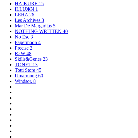
HAIKURE
15
ILLUЖN
1
LEHA
26
Les Archives
3
Mar De Margaritas
5
NOTHING WRITTEN
40
No Esc
3
Papermoon
4
Precise
2
R2W
48
Skills&Genes
23
TONET
13
Totti Store
45
Umarmung
60
Windsor.
8