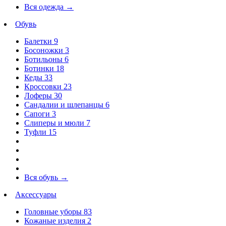
Вся одежда
→
Обувь
Балетки
9
Босоножки
3
Ботильоны
6
Ботинки
18
Кеды
33
Кроссовки
23
Лоферы
30
Сандалии и шлепанцы
6
Сапоги
3
Слиперы и мюли
7
Туфли
15
Вся обувь
→
Аксессуары
Головные уборы
83
Кожаные изделия
2