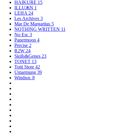
HAIKURE
15
ILLUЖN
1
LEHA
24
Les Archives
3
Mar De Margaritas
5
NOTHING WRITTEN
11
No Esc
3
Papermoon
4
Precise
2
R2W
24
Skills&Genes
23
TONET
13
Totti Store
42
Umarmung
39
Windsor.
8