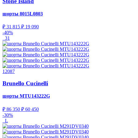
Stone Island
шорты
8015L0803
₽ 31 815
₽ 19 090
-40%
31
12087
Brunello Cucinelli
шорты
MTU143222G
₽ 86 350
₽ 60 450
-30%
L