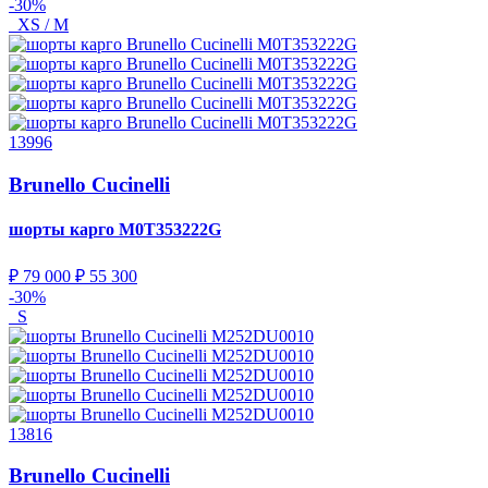
-30%
XS / M
13996
Brunello Cucinelli
шорты карго
M0T353222G
₽ 79 000
₽ 55 300
-30%
S
13816
Brunello Cucinelli