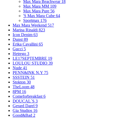
Max Mara Beachwear
18
Max Mara MM
109
Max Mara Pure
56
'S Max Mara Cube
64
Sportmax
176
Max Mara Weekend
517
Marina Rinaldi
823
Icon Denim
63
Dunst
89
Erika Cavallini
65
Gucci
5
Hetrego
3
LE17SEPTEMBRE
19
LOULOU STUDIO
39
Nude
41
PENN&INK N.Y
75
SSSTEIN
51
Stokton
30
TheLoom
48
8PM
16
Comeforbreakfast
6
DOUCAL`S
3
Gerard Darel
9
Gia Studios
16
Good&Bad
2