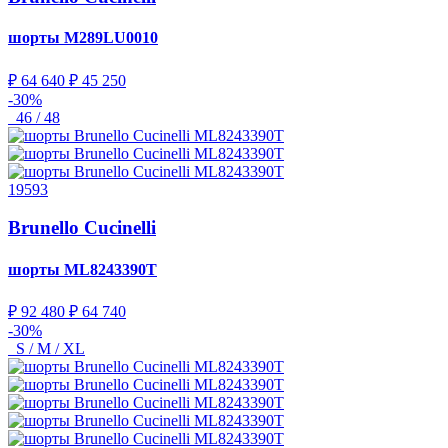
шорты
M289LU0010
₽ 64 640
₽ 45 250
-30%
46 / 48
19593
Brunello Cucinelli
шорты
ML8243390T
₽ 92 480
₽ 64 740
-30%
S / M / XL