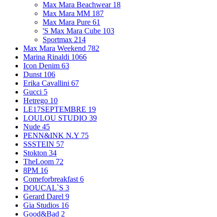
Max Mara Beachwear
18
Max Mara MM
187
Max Mara Pure
61
'S Max Mara Cube
103
Sportmax
214
Max Mara Weekend
782
Marina Rinaldi
1066
Icon Denim
63
Dunst
106
Erika Cavallini
67
Gucci
5
Hetrego
10
LE17SEPTEMBRE
19
LOULOU STUDIO
39
Nude
45
PENN&INK N.Y
75
SSSTEIN
57
Stokton
34
TheLoom
72
8PM
16
Comeforbreakfast
6
DOUCAL`S
3
Gerard Darel
9
Gia Studios
16
Good&Bad
2