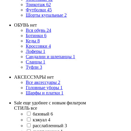
Трикотаж
62
Футболки
45
Шорты купальные
2
ОБУВЬ
нет
Вся обувь
24
Ботинки
6
Кеды
8
Кроссовки
4
Лоферы
1
Сандалии и шлепанцы
1
Сланцы
1
Туфли
3
АКСЕССУАРЫ
нет
Все аксессуары
2
Головные уборы
1
Шарфы и платки
1
Sale еще удобнее с новым фильтром
СТИЛЬ
все
базовый
6
кэжуал
4
расслабленный
3