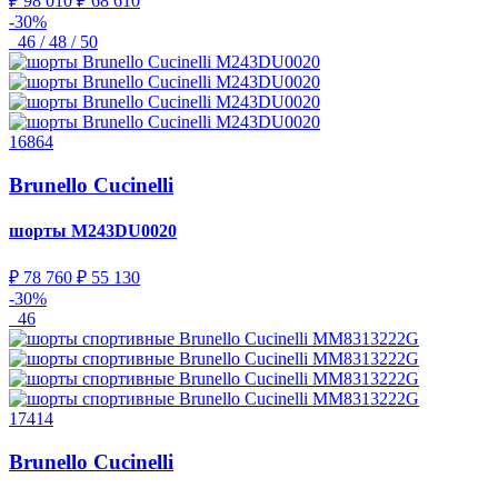
₽ 98 010
₽ 68 610
-30%
46 / 48 / 50
16864
Brunello Cucinelli
шорты
M243DU0020
₽ 78 760
₽ 55 130
-30%
46
17414
Brunello Cucinelli