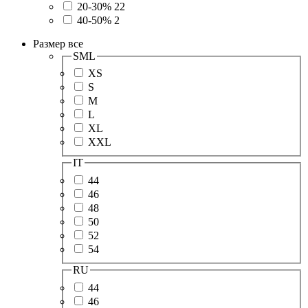
20-30%
22
40-50%
2
Размер
все
SML
XS
S
M
L
XL
XXL
IT
44
46
48
50
52
54
RU
44
46