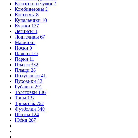
Колготки и чулки
7
Комбинезоны
2
Костюмы
8
Купальники
10
Куртки
177
Легинсы
3
Лонгсливы
67
Майки
61
Носки
9
Пальто
125
Парки
11
Платья
332
Плащи
26
Полупальто
41
Пуховики
82
Рубашки
291
Толстовки
136
Топы
132
Трикотаж
762
Футболки
340
Шорты
124
Юбки
287