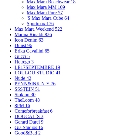
Max Mara Beachwear
18
Max Mara MM
109
Max Mara Pure
57
'S Max Mara Cube
64
Sportmax
176
Max Mara Weekend
522
Marina Rinaldi
826
Icon Denim
63
Dunst
96
Erika Cavallini
65
Gucci
5
Hetrego
3
LE17SEPTEMBRE
19
LOULOU STUDIO
41
Nude
42
PENN&INK N.Y
76
SSSTEIN
51
Stokton
30
TheLoom
48
8PM
16
Comeforbreakfast
6
DOUCAL`S
3
Gerard Darel
9
Gia Studios
16
Good&Bad
2