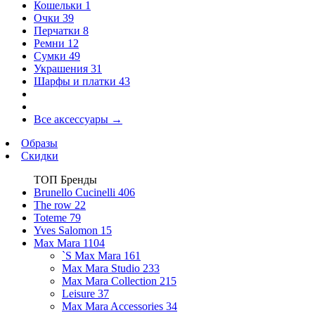
Кошельки
1
Очки
39
Перчатки
8
Ремни
12
Сумки
49
Украшения
31
Шарфы и платки
43
Все аксессуары
→
Образы
Скидки
ТОП Бренды
Brunello Cucinelli
406
The row
22
Toteme
79
Yves Salomon
15
Max Mara
1104
`S Max Mara
161
Max Mara Studio
233
Max Mara Collection
215
Leisure
37
Max Mara Accessories
34