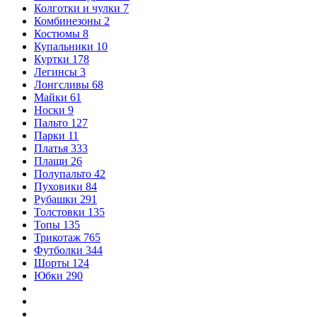
Колготки и чулки
7
Комбинезоны
2
Костюмы
8
Купальники
10
Куртки
178
Легинсы
3
Лонгсливы
68
Майки
61
Носки
9
Пальто
127
Парки
11
Платья
333
Плащи
26
Полупальто
42
Пуховики
84
Рубашки
291
Толстовки
135
Топы
135
Трикотаж
765
Футболки
344
Шорты
124
Юбки
290