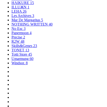
HAIKURE
15
ILLUЖN
1
LEHA
26
Les Archives
3
Mar De Margaritas
5
NOTHING WRITTEN
40
No Esc
3
Papermoon
4
Precise
2
R2W
48
Skills&Genes
23
TONET
13
Totti Store
45
Umarmung
60
Windsor.
8