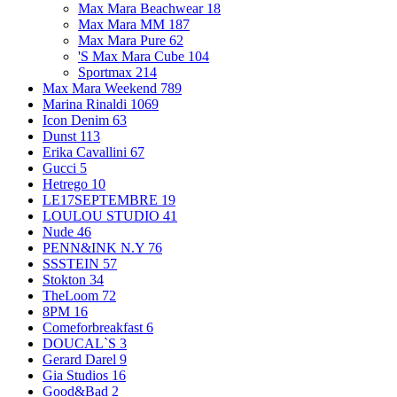
Max Mara Beachwear
18
Max Mara MM
187
Max Mara Pure
62
'S Max Mara Cube
104
Sportmax
214
Max Mara Weekend
789
Marina Rinaldi
1069
Icon Denim
63
Dunst
113
Erika Cavallini
67
Gucci
5
Hetrego
10
LE17SEPTEMBRE
19
LOULOU STUDIO
41
Nude
46
PENN&INK N.Y
76
SSSTEIN
57
Stokton
34
TheLoom
72
8PM
16
Comeforbreakfast
6
DOUCAL`S
3
Gerard Darel
9
Gia Studios
16
Good&Bad
2