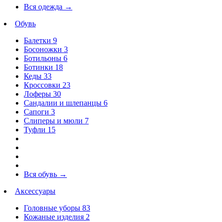
Вся одежда
→
Обувь
Балетки
9
Босоножки
3
Ботильоны
6
Ботинки
18
Кеды
33
Кроссовки
23
Лоферы
30
Сандалии и шлепанцы
6
Сапоги
3
Слиперы и мюли
7
Туфли
15
Вся обувь
→
Аксессуары
Головные уборы
83
Кожаные изделия
2