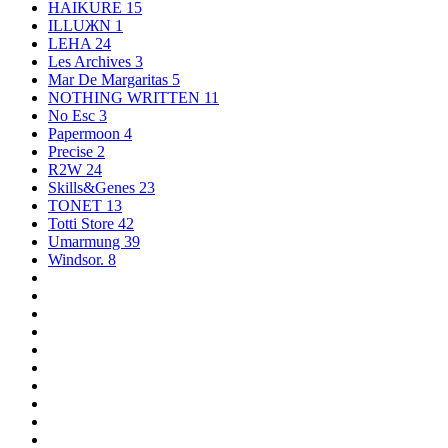
HAIKURE
15
ILLUЖN
1
LEHA
24
Les Archives
3
Mar De Margaritas
5
NOTHING WRITTEN
11
No Esc
3
Papermoon
4
Precise
2
R2W
24
Skills&Genes
23
TONET
13
Totti Store
42
Umarmung
39
Windsor.
8