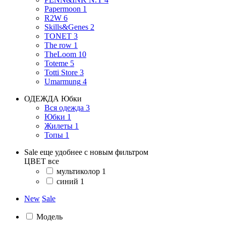
Papermoon
1
R2W
6
Skills&Genes
2
TONET
3
The row
1
TheLoom
10
Toteme
5
Totti Store
3
Umarmung
4
ОДЕЖДА
Юбки
Вся одежда
3
Юбки
1
Жилеты
1
Топы
1
Sale еще удобнее с новым фильтром
ЦВЕТ
все
мультиколор
1
синий
1
New
Sale
Модель