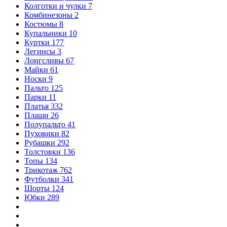
Колготки и чулки
7
Комбинезоны
2
Костюмы
8
Купальники
10
Куртки
177
Легинсы
3
Лонгсливы
67
Майки
61
Носки
9
Пальто
125
Парки
11
Платья
332
Плащи
26
Полупальто
41
Пуховики
82
Рубашки
292
Толстовки
136
Топы
134
Трикотаж
762
Футболки
341
Шорты
124
Юбки
289