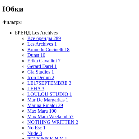
Юбки
Фильтры
БРЕНД
Les Archives
Все бренды
289
Les Archives
1
Brunello Cucinelli
18
Dunst
10
Erika Cavallini
7
Gerard Darel
1
Gia Studios
1
Icon Denim
2
LE17SEPTEMBRE
3
LEHA
3
LOULOU STUDIO
1
Mar De Margaritas
1
Marina Rinaldi
39
Max Mara
100
Max Mara Weekend
57
NOTHING WRITTEN
2
No Esc
1
Nude
3
PENN&INK N.Y
4