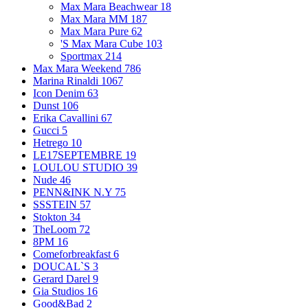
Max Mara Beachwear
18
Max Mara MM
187
Max Mara Pure
62
'S Max Mara Cube
103
Sportmax
214
Max Mara Weekend
786
Marina Rinaldi
1067
Icon Denim
63
Dunst
106
Erika Cavallini
67
Gucci
5
Hetrego
10
LE17SEPTEMBRE
19
LOULOU STUDIO
39
Nude
46
PENN&INK N.Y
75
SSSTEIN
57
Stokton
34
TheLoom
72
8PM
16
Comeforbreakfast
6
DOUCAL`S
3
Gerard Darel
9
Gia Studios
16
Good&Bad
2