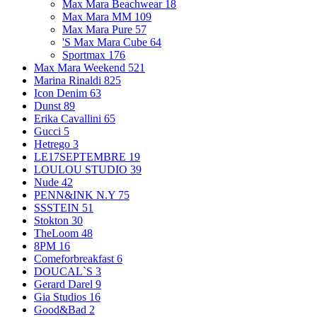
Max Mara Beachwear
18
Max Mara MM
109
Max Mara Pure
57
'S Max Mara Cube
64
Sportmax
176
Max Mara Weekend
521
Marina Rinaldi
825
Icon Denim
63
Dunst
89
Erika Cavallini
65
Gucci
5
Hetrego
3
LE17SEPTEMBRE
19
LOULOU STUDIO
39
Nude
42
PENN&INK N.Y
75
SSSTEIN
51
Stokton
30
TheLoom
48
8PM
16
Comeforbreakfast
6
DOUCAL`S
3
Gerard Darel
9
Gia Studios
16
Good&Bad
2