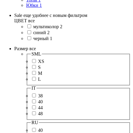
Юбки
1
Sale еще удобнее с новым фильтром
ЦВЕТ
все
мультиколор
2
синий
2
черный
1
Размер
все
SML
XS
S
M
L
IT
38
40
44
48
RU
40