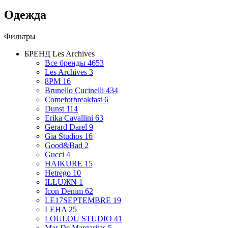
Одежда
Фильтры
БРЕНД
Les Archives
Все бренды
4653
Les Archives
3
8PM
16
Brunello Cucinelli
434
Comeforbreakfast
6
Dunst
114
Erika Cavallini
63
Gerard Darel
9
Gia Studios
16
Good&Bad
2
Gucci
4
HAIKURE
15
Hetrego
10
ILLUЖN
1
Icon Denim
62
LE17SEPTEMBRE
19
LEHA
25
LOULOU STUDIO
41
Mar De Margaritas
5