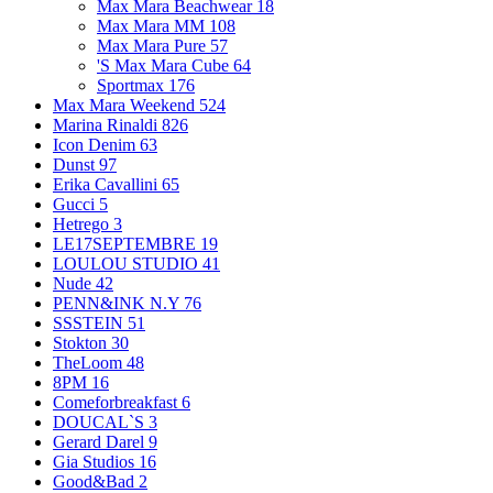
Max Mara Beachwear
18
Max Mara MM
108
Max Mara Pure
57
'S Max Mara Cube
64
Sportmax
176
Max Mara Weekend
524
Marina Rinaldi
826
Icon Denim
63
Dunst
97
Erika Cavallini
65
Gucci
5
Hetrego
3
LE17SEPTEMBRE
19
LOULOU STUDIO
41
Nude
42
PENN&INK N.Y
76
SSSTEIN
51
Stokton
30
TheLoom
48
8PM
16
Comeforbreakfast
6
DOUCAL`S
3
Gerard Darel
9
Gia Studios
16
Good&Bad
2