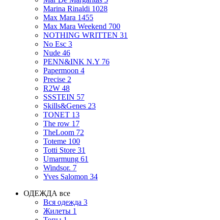
Marina Rinaldi
1028
Max Mara
1455
Max Mara Weekend
700
NOTHING WRITTEN
31
No Esc
3
Nude
46
PENN&INK N.Y
76
Papermoon
4
Precise
2
R2W
48
SSSTEIN
57
Skills&Genes
23
TONET
13
The row
17
TheLoom
72
Toteme
100
Totti Store
31
Umarmung
61
Windsor.
7
Yves Salomon
34
ОДЕЖДА
все
Вся одежда
3
Жилеты
1
Топы
1