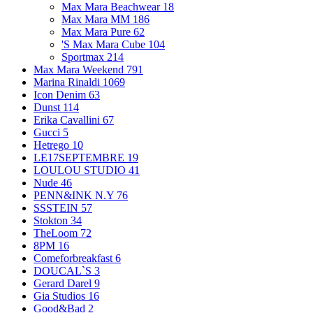
Max Mara Beachwear
18
Max Mara MM
186
Max Mara Pure
62
'S Max Mara Cube
104
Sportmax
214
Max Mara Weekend
791
Marina Rinaldi
1069
Icon Denim
63
Dunst
114
Erika Cavallini
67
Gucci
5
Hetrego
10
LE17SEPTEMBRE
19
LOULOU STUDIO
41
Nude
46
PENN&INK N.Y
76
SSSTEIN
57
Stokton
34
TheLoom
72
8PM
16
Comeforbreakfast
6
DOUCAL`S
3
Gerard Darel
9
Gia Studios
16
Good&Bad
2