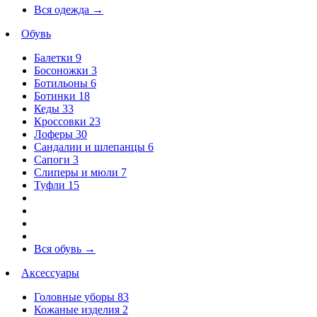
Вся одежда
→
Обувь
Балетки
9
Босоножки
3
Ботильоны
6
Ботинки
18
Кеды
33
Кроссовки
23
Лоферы
30
Сандалии и шлепанцы
6
Сапоги
3
Слиперы и мюли
7
Туфли
15
Вся обувь
→
Аксессуары
Головные уборы
83
Кожаные изделия
2