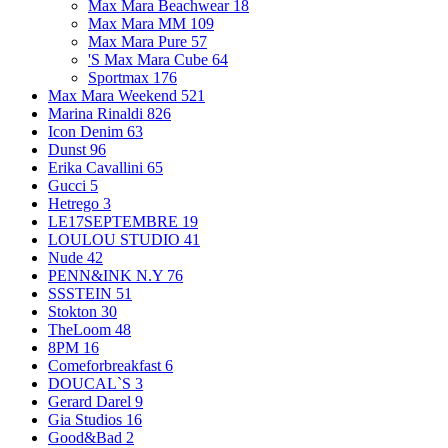
Max Mara Beachwear
18
Max Mara MM
109
Max Mara Pure
57
'S Max Mara Cube
64
Sportmax
176
Max Mara Weekend
521
Marina Rinaldi
826
Icon Denim
63
Dunst
96
Erika Cavallini
65
Gucci
5
Hetrego
3
LE17SEPTEMBRE
19
LOULOU STUDIO
41
Nude
42
PENN&INK N.Y
76
SSSTEIN
51
Stokton
30
TheLoom
48
8PM
16
Comeforbreakfast
6
DOUCAL`S
3
Gerard Darel
9
Gia Studios
16
Good&Bad
2