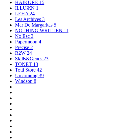
HAIKURE
15
ILLUЖN
1
LEHA
24
Les Archives
3
Mar De Margaritas
5
NOTHING WRITTEN
11
No Esc
3
Papermoon
4
Precise
2
R2W
24
Skills&Genes
23
TONET
13
Totti Store
42
Umarmung
39
Windsor.
8