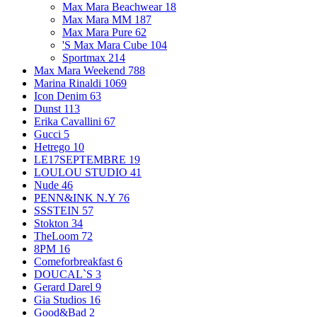
Max Mara Beachwear
18
Max Mara MM
187
Max Mara Pure
62
'S Max Mara Cube
104
Sportmax
214
Max Mara Weekend
788
Marina Rinaldi
1069
Icon Denim
63
Dunst
113
Erika Cavallini
67
Gucci
5
Hetrego
10
LE17SEPTEMBRE
19
LOULOU STUDIO
41
Nude
46
PENN&INK N.Y
76
SSSTEIN
57
Stokton
34
TheLoom
72
8PM
16
Comeforbreakfast
6
DOUCAL`S
3
Gerard Darel
9
Gia Studios
16
Good&Bad
2