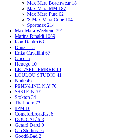
Max Mara Beachwear
18
Max Mara MM
187
Max Mara Pure
62
'S Max Mara Cube
104
Sportmax
214
Max Mara Weekend
791
Marina Rinaldi
1069
Icon Denim
63
Dunst
113
Erika Cavallini
67
Gucci
5
Hetrego
10
LE17SEPTEMBRE
19
LOULOU STUDIO
41
Nude
46
PENN&INK N.Y
76
SSSTEIN
57
Stokton
34
TheLoom
72
8PM
16
Comeforbreakfast
6
DOUCAL`S
3
Gerard Darel
9
Gia Studios
16
Good&Bad
2