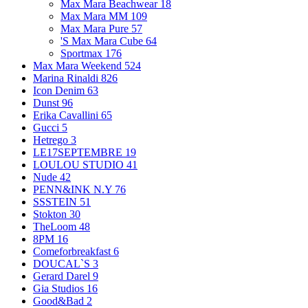
Max Mara Beachwear
18
Max Mara MM
109
Max Mara Pure
57
'S Max Mara Cube
64
Sportmax
176
Max Mara Weekend
524
Marina Rinaldi
826
Icon Denim
63
Dunst
96
Erika Cavallini
65
Gucci
5
Hetrego
3
LE17SEPTEMBRE
19
LOULOU STUDIO
41
Nude
42
PENN&INK N.Y
76
SSSTEIN
51
Stokton
30
TheLoom
48
8PM
16
Comeforbreakfast
6
DOUCAL`S
3
Gerard Darel
9
Gia Studios
16
Good&Bad
2