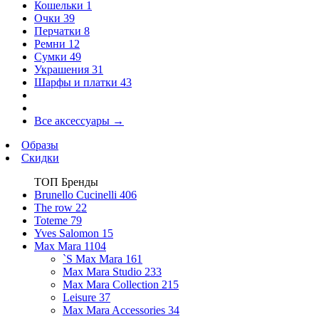
Кошельки
1
Очки
39
Перчатки
8
Ремни
12
Сумки
49
Украшения
31
Шарфы и платки
43
Все аксессуары
→
Образы
Скидки
ТОП Бренды
Brunello Cucinelli
406
The row
22
Toteme
79
Yves Salomon
15
Max Mara
1104
`S Max Mara
161
Max Mara Studio
233
Max Mara Collection
215
Leisure
37
Max Mara Accessories
34