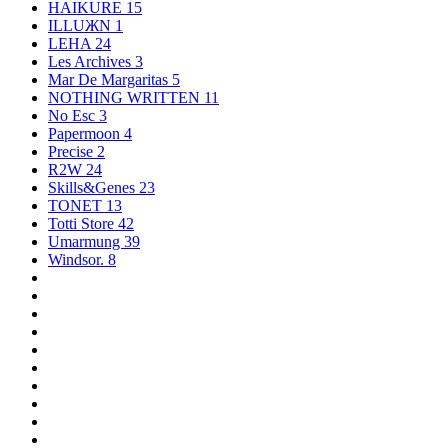
HAIKURE
15
ILLUЖN
1
LEHA
24
Les Archives
3
Mar De Margaritas
5
NOTHING WRITTEN
11
No Esc
3
Papermoon
4
Precise
2
R2W
24
Skills&Genes
23
TONET
13
Totti Store
42
Umarmung
39
Windsor.
8