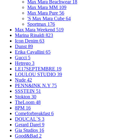
Max Mara Beachwear
18
Max Mara MM
109
Max Mara Pure
56
'S Max Mara Cube
64
Sportmax
176
Max Mara Weekend
519
Marina Rinaldi
823
Icon Denim
63
Dunst
89
Erika Cavallini
65
Gucci
5
Hetrego
3
LE17SEPTEMBRE
19
LOULOU STUDIO
39
Nude
42
PENN&INK N.Y
75
SSSTEIN
51
Stokton
30
TheLoom
48
8PM
16
Comeforbreakfast
6
DOUCAL`S
3
Gerard Darel
9
Gia Studios
16
Good&Bad
2