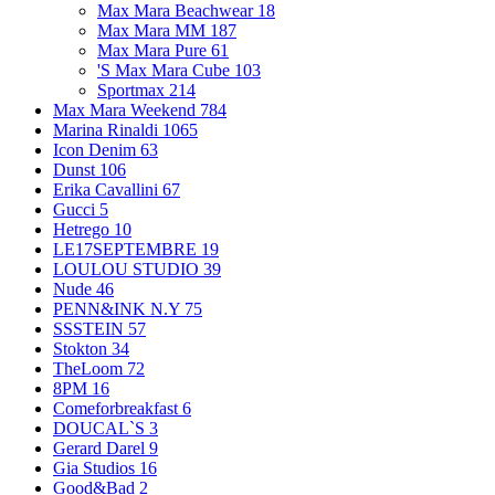
Max Mara Beachwear
18
Max Mara MM
187
Max Mara Pure
61
'S Max Mara Cube
103
Sportmax
214
Max Mara Weekend
784
Marina Rinaldi
1065
Icon Denim
63
Dunst
106
Erika Cavallini
67
Gucci
5
Hetrego
10
LE17SEPTEMBRE
19
LOULOU STUDIO
39
Nude
46
PENN&INK N.Y
75
SSSTEIN
57
Stokton
34
TheLoom
72
8PM
16
Comeforbreakfast
6
DOUCAL`S
3
Gerard Darel
9
Gia Studios
16
Good&Bad
2