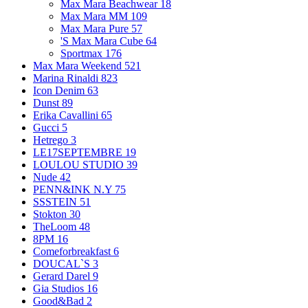
Max Mara Beachwear
18
Max Mara MM
109
Max Mara Pure
57
'S Max Mara Cube
64
Sportmax
176
Max Mara Weekend
521
Marina Rinaldi
823
Icon Denim
63
Dunst
89
Erika Cavallini
65
Gucci
5
Hetrego
3
LE17SEPTEMBRE
19
LOULOU STUDIO
39
Nude
42
PENN&INK N.Y
75
SSSTEIN
51
Stokton
30
TheLoom
48
8PM
16
Comeforbreakfast
6
DOUCAL`S
3
Gerard Darel
9
Gia Studios
16
Good&Bad
2