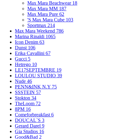
Max Mara Beachwear
18
Max Mara MM
187
Max Mara Pure
62
'S Max Mara Cube
103
Sportmax
214
Max Mara Weekend
786
Marina Rinaldi
1065
Icon Denim
63
Dunst
106
Erika Cavallini
67
Gucci
5
Hetrego
10
LE17SEPTEMBRE
19
LOULOU STUDIO
39
Nude
46
PENN&INK N.Y
75
SSSTEIN
57
Stokton
34
TheLoom
72
8PM
16
Comeforbreakfast
6
DOUCAL`S
3
Gerard Darel
9
Gia Studios
16
Good&Bad
2