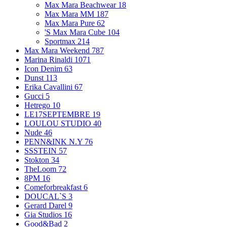
Max Mara Beachwear
18
Max Mara MM
187
Max Mara Pure
62
'S Max Mara Cube
104
Sportmax
214
Max Mara Weekend
787
Marina Rinaldi
1071
Icon Denim
63
Dunst
113
Erika Cavallini
67
Gucci
5
Hetrego
10
LE17SEPTEMBRE
19
LOULOU STUDIO
40
Nude
46
PENN&INK N.Y
76
SSSTEIN
57
Stokton
34
TheLoom
72
8PM
16
Comeforbreakfast
6
DOUCAL`S
3
Gerard Darel
9
Gia Studios
16
Good&Bad
2