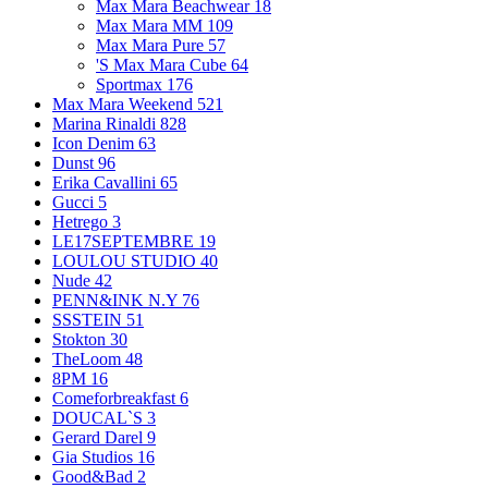
Max Mara Beachwear
18
Max Mara MM
109
Max Mara Pure
57
'S Max Mara Cube
64
Sportmax
176
Max Mara Weekend
521
Marina Rinaldi
828
Icon Denim
63
Dunst
96
Erika Cavallini
65
Gucci
5
Hetrego
3
LE17SEPTEMBRE
19
LOULOU STUDIO
40
Nude
42
PENN&INK N.Y
76
SSSTEIN
51
Stokton
30
TheLoom
48
8PM
16
Comeforbreakfast
6
DOUCAL`S
3
Gerard Darel
9
Gia Studios
16
Good&Bad
2