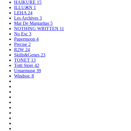
HAIKURE
15
ILLUЖN
1
LEHA
24
Les Archives
3
Mar De Margaritas
5
NOTHING WRITTEN
11
No Esc
3
Papermoon
4
Precise
2
R2W
24
Skills&Genes
23
TONET
13
Totti Store
42
Umarmung
39
Windsor.
8