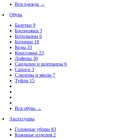
Вся одежда
→
Обувь
Балетки
9
Босоножки
3
Ботильоны
6
Ботинки
18
Кеды
33
Кроссовки
23
Лоферы
30
Сандалии и шлепанцы
6
Сапоги
3
Слиперы и мюли
7
Туфли
15
Вся обувь
→
Аксессуары
Головные уборы
83
Кожаные изделия
2