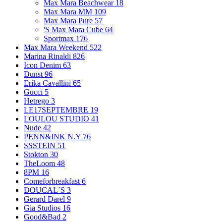
Max Mara Beachwear
18
Max Mara MM
109
Max Mara Pure
57
'S Max Mara Cube
64
Sportmax
176
Max Mara Weekend
522
Marina Rinaldi
826
Icon Denim
63
Dunst
96
Erika Cavallini
65
Gucci
5
Hetrego
3
LE17SEPTEMBRE
19
LOULOU STUDIO
41
Nude
42
PENN&INK N.Y
76
SSSTEIN
51
Stokton
30
TheLoom
48
8PM
16
Comeforbreakfast
6
DOUCAL`S
3
Gerard Darel
9
Gia Studios
16
Good&Bad
2