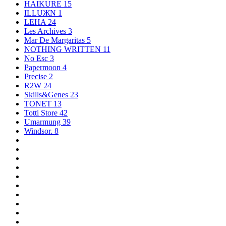
HAIKURE
15
ILLUЖN
1
LEHA
24
Les Archives
3
Mar De Margaritas
5
NOTHING WRITTEN
11
No Esc
3
Papermoon
4
Precise
2
R2W
24
Skills&Genes
23
TONET
13
Totti Store
42
Umarmung
39
Windsor.
8