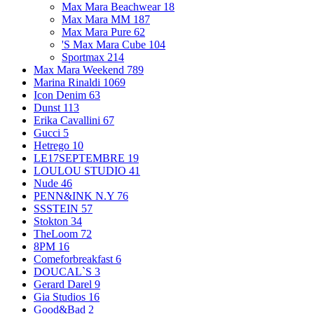
Max Mara Beachwear
18
Max Mara MM
187
Max Mara Pure
62
'S Max Mara Cube
104
Sportmax
214
Max Mara Weekend
789
Marina Rinaldi
1069
Icon Denim
63
Dunst
113
Erika Cavallini
67
Gucci
5
Hetrego
10
LE17SEPTEMBRE
19
LOULOU STUDIO
41
Nude
46
PENN&INK N.Y
76
SSSTEIN
57
Stokton
34
TheLoom
72
8PM
16
Comeforbreakfast
6
DOUCAL`S
3
Gerard Darel
9
Gia Studios
16
Good&Bad
2