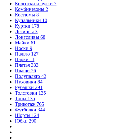
Колготки и чулки
7
Комбинезоны
2
Костюмы
8
Купальники
10
Куртки
178
Легинсы
3
Лонгсливы
68
Майки
61
Носки
9
Пальто
127
Парки
11
Платья
333
Плащи
26
Полупальто
42
Пуховики
84
Рубашки
291
Толстовки
135
Топы
135
Трикотаж
765
Футболки
344
Шорты
124
Юбки
290