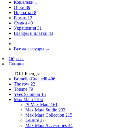
Кошельки
1
Очки
39
Перчатки
8
Ремни
12
Сумки
49
Украшения
31
Шарфы и платки
43
Все аксессуары
→
Образы
Скидки
ТОП Бренды
Brunello Cucinelli
406
The row
22
Toteme
79
Yves Salomon
15
Max Mara
1104
`S Max Mara
161
Max Mara Studio
233
Max Mara Collection
215
Leisure
37
Max Mara Accessories
34