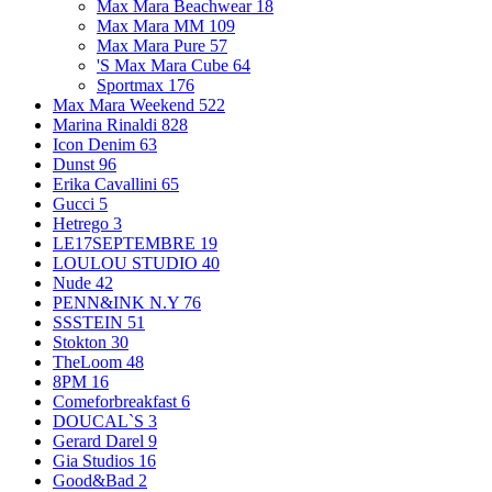
Max Mara Beachwear
18
Max Mara MM
109
Max Mara Pure
57
'S Max Mara Cube
64
Sportmax
176
Max Mara Weekend
522
Marina Rinaldi
828
Icon Denim
63
Dunst
96
Erika Cavallini
65
Gucci
5
Hetrego
3
LE17SEPTEMBRE
19
LOULOU STUDIO
40
Nude
42
PENN&INK N.Y
76
SSSTEIN
51
Stokton
30
TheLoom
48
8PM
16
Comeforbreakfast
6
DOUCAL`S
3
Gerard Darel
9
Gia Studios
16
Good&Bad
2