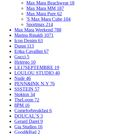
Max Mara Beachwear
18
Max Mara MM
187
Max Mara Pure
62
'S Max Mara Cube
104
Sportmax
214
Max Mara Weekend
788
Marina Rinaldi
1071
Icon Denim
63
Dunst
113
Erika Cavallini
67
Gucci
5
Hetrego
10
LE17SEPTEMBRE
19
LOULOU STUDIO
40
Nude
46
PENN&INK N.Y
76
SSSTEIN
57
Stokton
34
TheLoom
72
8PM
16
Comeforbreakfast
6
DOUCAL`S
3
Gerard Darel
9
Gia Studios
16
Good&Bad
2