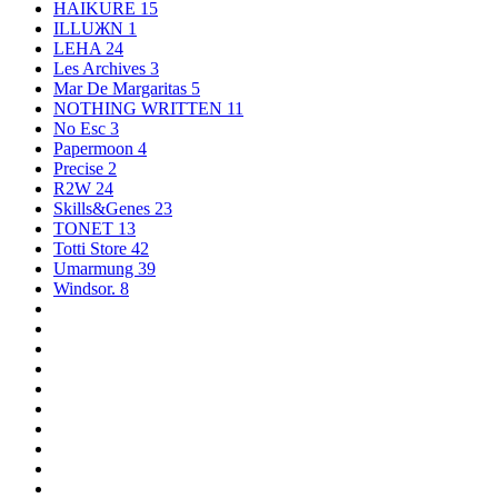
HAIKURE
15
ILLUЖN
1
LEHA
24
Les Archives
3
Mar De Margaritas
5
NOTHING WRITTEN
11
No Esc
3
Papermoon
4
Precise
2
R2W
24
Skills&Genes
23
TONET
13
Totti Store
42
Umarmung
39
Windsor.
8