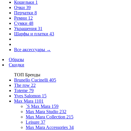
Кошельки
1
Очки
39
Перчатки
8
Ремни
12
Сумки
48
Украшения
31
Шарфы и платки
43
Все аксессуары
→
Образы
Скидки
ТОП Бренды
Brunello Cucinelli
405
The row
22
Toteme
79
Yves Salomon
15
Max Mara
1101
`S Max Mara
159
Max Mara Studio
232
Max Mara Collection
215
Leisure
37
Max Mara Accessories
34