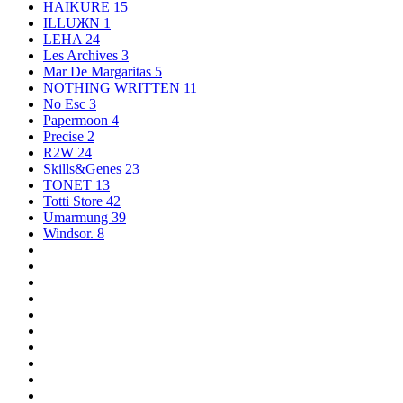
HAIKURE
15
ILLUЖN
1
LEHA
24
Les Archives
3
Mar De Margaritas
5
NOTHING WRITTEN
11
No Esc
3
Papermoon
4
Precise
2
R2W
24
Skills&Genes
23
TONET
13
Totti Store
42
Umarmung
39
Windsor.
8