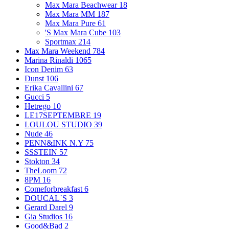
Max Mara Beachwear
18
Max Mara MM
187
Max Mara Pure
61
'S Max Mara Cube
103
Sportmax
214
Max Mara Weekend
784
Marina Rinaldi
1065
Icon Denim
63
Dunst
106
Erika Cavallini
67
Gucci
5
Hetrego
10
LE17SEPTEMBRE
19
LOULOU STUDIO
39
Nude
46
PENN&INK N.Y
75
SSSTEIN
57
Stokton
34
TheLoom
72
8PM
16
Comeforbreakfast
6
DOUCAL`S
3
Gerard Darel
9
Gia Studios
16
Good&Bad
2