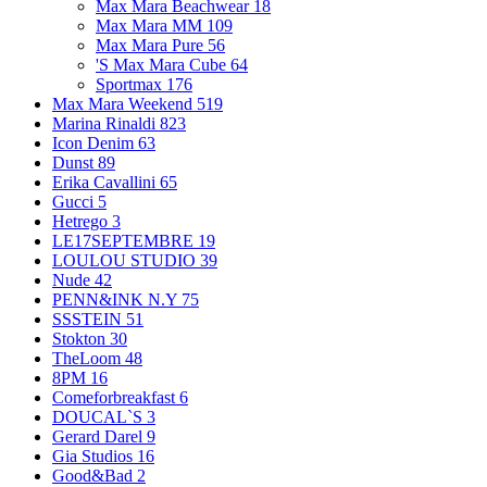
Max Mara Beachwear
18
Max Mara MM
109
Max Mara Pure
56
'S Max Mara Cube
64
Sportmax
176
Max Mara Weekend
519
Marina Rinaldi
823
Icon Denim
63
Dunst
89
Erika Cavallini
65
Gucci
5
Hetrego
3
LE17SEPTEMBRE
19
LOULOU STUDIO
39
Nude
42
PENN&INK N.Y
75
SSSTEIN
51
Stokton
30
TheLoom
48
8PM
16
Comeforbreakfast
6
DOUCAL`S
3
Gerard Darel
9
Gia Studios
16
Good&Bad
2