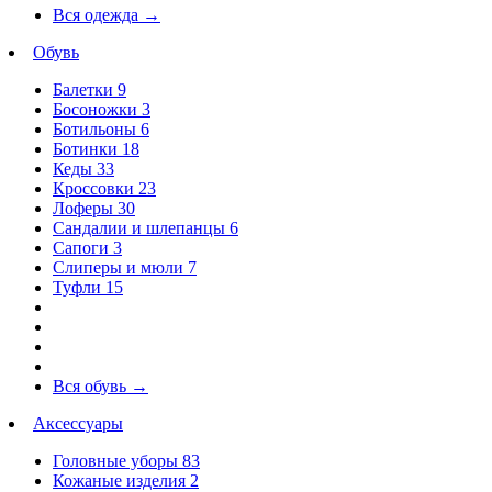
Вся одежда
→
Обувь
Балетки
9
Босоножки
3
Ботильоны
6
Ботинки
18
Кеды
33
Кроссовки
23
Лоферы
30
Сандалии и шлепанцы
6
Сапоги
3
Слиперы и мюли
7
Туфли
15
Вся обувь
→
Аксессуары
Головные уборы
83
Кожаные изделия
2