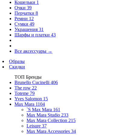
Кошельки
1
Очки
39
Перчатки
8
Ремни
12
Сумки
49
Украшения
31
Шарфы и платки
43
Все аксессуары
→
Образы
Скидки
ТОП Бренды
Brunello Cucinelli
406
The row
22
Toteme
79
Yves Salomon
15
Max Mara
1104
`S Max Mara
161
Max Mara Studio
233
Max Mara Collection
215
Leisure
37
Max Mara Accessories
34