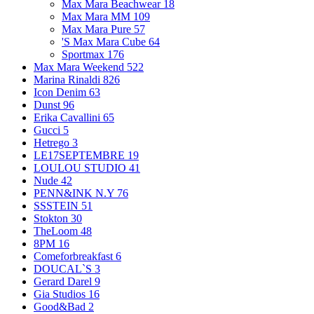
Max Mara Beachwear
18
Max Mara MM
109
Max Mara Pure
57
'S Max Mara Cube
64
Sportmax
176
Max Mara Weekend
522
Marina Rinaldi
826
Icon Denim
63
Dunst
96
Erika Cavallini
65
Gucci
5
Hetrego
3
LE17SEPTEMBRE
19
LOULOU STUDIO
41
Nude
42
PENN&INK N.Y
76
SSSTEIN
51
Stokton
30
TheLoom
48
8PM
16
Comeforbreakfast
6
DOUCAL`S
3
Gerard Darel
9
Gia Studios
16
Good&Bad
2