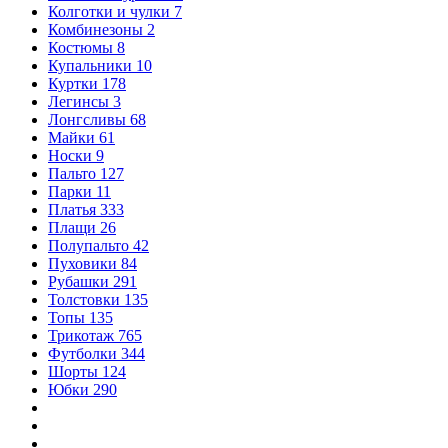
Колготки и чулки
7
Комбинезоны
2
Костюмы
8
Купальники
10
Куртки
178
Легинсы
3
Лонгсливы
68
Майки
61
Носки
9
Пальто
127
Парки
11
Платья
333
Плащи
26
Полупальто
42
Пуховики
84
Рубашки
291
Толстовки
135
Топы
135
Трикотаж
765
Футболки
344
Шорты
124
Юбки
290