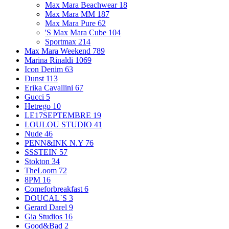
Max Mara Beachwear
18
Max Mara MM
187
Max Mara Pure
62
'S Max Mara Cube
104
Sportmax
214
Max Mara Weekend
789
Marina Rinaldi
1069
Icon Denim
63
Dunst
113
Erika Cavallini
67
Gucci
5
Hetrego
10
LE17SEPTEMBRE
19
LOULOU STUDIO
41
Nude
46
PENN&INK N.Y
76
SSSTEIN
57
Stokton
34
TheLoom
72
8PM
16
Comeforbreakfast
6
DOUCAL`S
3
Gerard Darel
9
Gia Studios
16
Good&Bad
2