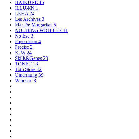
HAIKURE
15
ILLUЖN
1
LEHA
24
Les Archives
3
Mar De Margaritas
5
NOTHING WRITTEN
11
No Esc
3
Papermoon
4
Precise
2
R2W
24
Skills&Genes
23
TONET
13
Totti Store
42
Umarmung
39
Windsor.
8