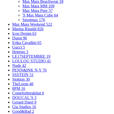
Max Mara Beachwear
18
Max Mara MM
109
Max Mara Pure
57
'S Max Mara Cube
64
Sportmax
176
Max Mara Weekend
522
Marina Rinaldi
826
Icon Denim
63
Dunst
96
Erika Cavallini
65
Gucci
5
Hetrego
3
LE17SEPTEMBRE
19
LOULOU STUDIO
41
Nude
42
PENN&INK N.Y
76
SSSTEIN
51
Stokton
30
TheLoom
48
8PM
16
Comeforbreakfast
6
DOUCAL`S
3
Gerard Darel
9
Gia Studios
16
Good&Bad
2