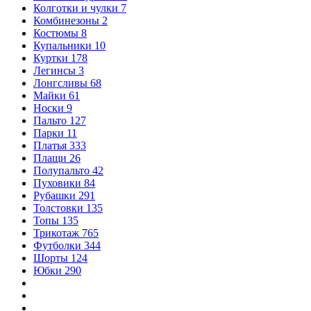
Колготки и чулки
7
Комбинезоны
2
Костюмы
8
Купальники
10
Куртки
178
Легинсы
3
Лонгсливы
68
Майки
61
Носки
9
Пальто
127
Парки
11
Платья
333
Плащи
26
Полупальто
42
Пуховики
84
Рубашки
291
Толстовки
135
Топы
135
Трикотаж
765
Футболки
344
Шорты
124
Юбки
290