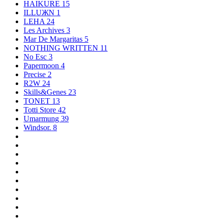
HAIKURE
15
ILLUЖN
1
LEHA
24
Les Archives
3
Mar De Margaritas
5
NOTHING WRITTEN
11
No Esc
3
Papermoon
4
Precise
2
R2W
24
Skills&Genes
23
TONET
13
Totti Store
42
Umarmung
39
Windsor.
8