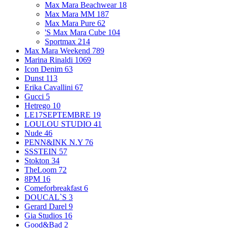
Max Mara Beachwear
18
Max Mara MM
187
Max Mara Pure
62
'S Max Mara Cube
104
Sportmax
214
Max Mara Weekend
789
Marina Rinaldi
1069
Icon Denim
63
Dunst
113
Erika Cavallini
67
Gucci
5
Hetrego
10
LE17SEPTEMBRE
19
LOULOU STUDIO
41
Nude
46
PENN&INK N.Y
76
SSSTEIN
57
Stokton
34
TheLoom
72
8PM
16
Comeforbreakfast
6
DOUCAL`S
3
Gerard Darel
9
Gia Studios
16
Good&Bad
2