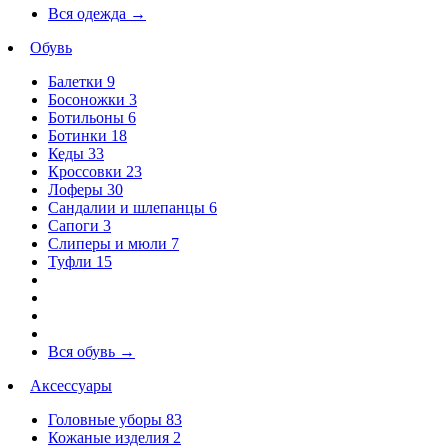
Вся одежда
→
Обувь
Балетки
9
Босоножки
3
Ботильоны
6
Ботинки
18
Кеды
33
Кроссовки
23
Лоферы
30
Сандалии и шлепанцы
6
Сапоги
3
Слиперы и мюли
7
Туфли
15
Вся обувь
→
Аксессуары
Головные уборы
83
Кожаные изделия
2