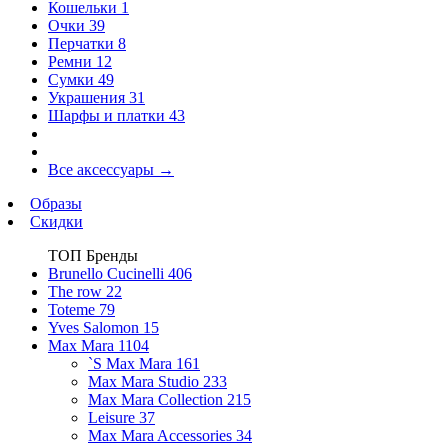
Кошельки
1
Очки
39
Перчатки
8
Ремни
12
Сумки
49
Украшения
31
Шарфы и платки
43
Все аксессуары
→
Образы
Скидки
ТОП Бренды
Brunello Cucinelli
406
The row
22
Toteme
79
Yves Salomon
15
Max Mara
1104
`S Max Mara
161
Max Mara Studio
233
Max Mara Collection
215
Leisure
37
Max Mara Accessories
34