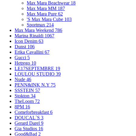
Max Mara Beachwear
18
Max Mara MM
187
Max Mara Pure
62
'S Max Mara Cube
103
Sportmax
214
Max Mara Weekend
786
Marina Rinaldi
1067
Icon Denim
63
Dunst
106
Erika Cavallini
67
Gucci
5
Hetrego
10
LE17SEPTEMBRE
19
LOULOU STUDIO
39
Nude
46
PENN&INK N.Y
75
SSSTEIN
57
Stokton
34
TheLoom
72
8PM
16
Comeforbreakfast
6
DOUCAL`S
3
Gerard Darel
9
Gia Studios
16
Good&Bad
2