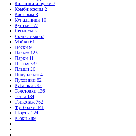
Колготки и чулки
7
Комбинезоны
2
Костюмы
8
Купальники
10
Куртки
177
Легинсы
3
Лонгсливы
67
Майки
61
Носки
9
Пальто
125
Парки
11
Платья
332
Плащи
26
Полупальто
41
Пуховики
82
Рубашки
292
Толстовки
136
Топы
134
Трикотаж
762
Футболки
341
Шорты
124
Юбки
289