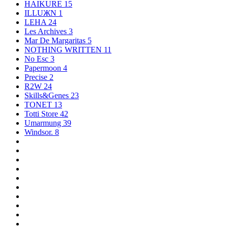
HAIKURE
15
ILLUЖN
1
LEHA
24
Les Archives
3
Mar De Margaritas
5
NOTHING WRITTEN
11
No Esc
3
Papermoon
4
Precise
2
R2W
24
Skills&Genes
23
TONET
13
Totti Store
42
Umarmung
39
Windsor.
8