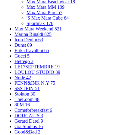
Max Mara Beachwear
18
Max Mara MM
109
Max Mara Pure
57
'S Max Mara Cube
64
Sportmax
176
Max Mara Weekend
521
Marina Rinaldi
825
Icon Denim
63
Dunst
89
Erika Cavallini
65
Gucci
5
Hetrego
3
LE17SEPTEMBRE
19
LOULOU STUDIO
39
Nude
42
PENN&INK N.Y
75
SSSTEIN
51
Stokton
30
TheLoom
48
8PM
16
Comeforbreakfast
6
DOUCAL`S
3
Gerard Darel
9
Gia Studios
16
Good&Bad
2