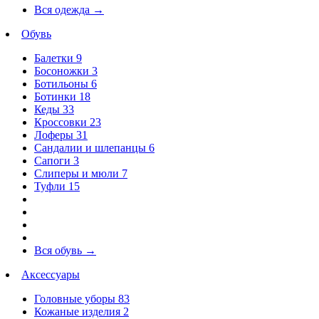
Вся одежда
→
Обувь
Балетки
9
Босоножки
3
Ботильоны
6
Ботинки
18
Кеды
33
Кроссовки
23
Лоферы
31
Сандалии и шлепанцы
6
Сапоги
3
Слиперы и мюли
7
Туфли
15
Вся обувь
→
Аксессуары
Головные уборы
83
Кожаные изделия
2