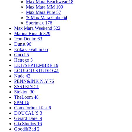
Max Mara Beachwear
18
Max Mara MM
109
Max Mara Pure
57
'S Max Mara Cube
64
Sportmax
176
Max Mara Weekend
522
Marina Rinaldi
829
Icon Denim
63
Dunst
96
Erika Cavallini
65
Gucci
5
Hetrego
3
LE17SEPTEMBRE
19
LOULOU STUDIO
41
Nude
42
PENN&INK N.Y
76
SSSTEIN
51
Stokton
30
TheLoom
48
8PM
16
Comeforbreakfast
6
DOUCAL`S
3
Gerard Darel
9
Gia Studios
16
Good&Bad
2