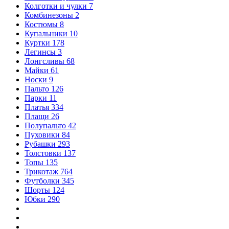
Колготки и чулки
7
Комбинезоны
2
Костюмы
8
Купальники
10
Куртки
178
Легинсы
3
Лонгсливы
68
Майки
61
Носки
9
Пальто
126
Парки
11
Платья
334
Плащи
26
Полупальто
42
Пуховики
84
Рубашки
293
Толстовки
137
Топы
135
Трикотаж
764
Футболки
345
Шорты
124
Юбки
290