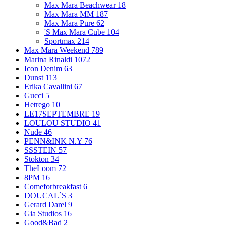
Max Mara Beachwear
18
Max Mara MM
187
Max Mara Pure
62
'S Max Mara Cube
104
Sportmax
214
Max Mara Weekend
789
Marina Rinaldi
1072
Icon Denim
63
Dunst
113
Erika Cavallini
67
Gucci
5
Hetrego
10
LE17SEPTEMBRE
19
LOULOU STUDIO
41
Nude
46
PENN&INK N.Y
76
SSSTEIN
57
Stokton
34
TheLoom
72
8PM
16
Comeforbreakfast
6
DOUCAL`S
3
Gerard Darel
9
Gia Studios
16
Good&Bad
2