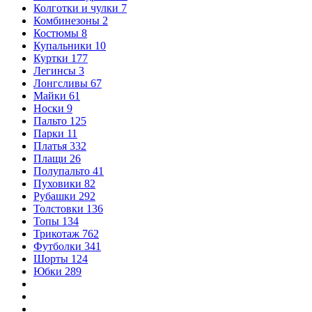
Колготки и чулки
7
Комбинезоны
2
Костюмы
8
Купальники
10
Куртки
177
Легинсы
3
Лонгсливы
67
Майки
61
Носки
9
Пальто
125
Парки
11
Платья
332
Плащи
26
Полупальто
41
Пуховики
82
Рубашки
292
Толстовки
136
Топы
134
Трикотаж
762
Футболки
341
Шорты
124
Юбки
289