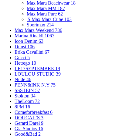
Max Mara Beachwear
18
Max Mara MM
187
Max Mara Pure
62
'S Max Mara Cube
103
Sportmax
214
Max Mara Weekend
786
Marina Rinaldi
1067
Icon Denim
63
Dunst
106
Erika Cavallini
67
Gucci
5
Hetrego
10
LE17SEPTEMBRE
19
LOULOU STUDIO
39
Nude
46
PENN&INK N.Y
75
SSSTEIN
57
Stokton
34
TheLoom
72
8PM
16
Comeforbreakfast
6
DOUCAL`S
3
Gerard Darel
9
Gia Studios
16
Good&Bad
2