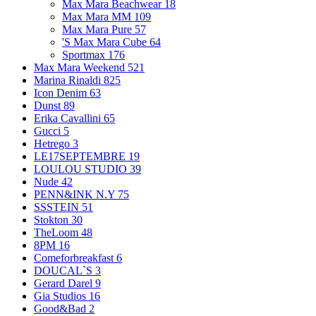
Max Mara Beachwear
18
Max Mara MM
109
Max Mara Pure
57
'S Max Mara Cube
64
Sportmax
176
Max Mara Weekend
521
Marina Rinaldi
825
Icon Denim
63
Dunst
89
Erika Cavallini
65
Gucci
5
Hetrego
3
LE17SEPTEMBRE
19
LOULOU STUDIO
39
Nude
42
PENN&INK N.Y
75
SSSTEIN
51
Stokton
30
TheLoom
48
8PM
16
Comeforbreakfast
6
DOUCAL`S
3
Gerard Darel
9
Gia Studios
16
Good&Bad
2