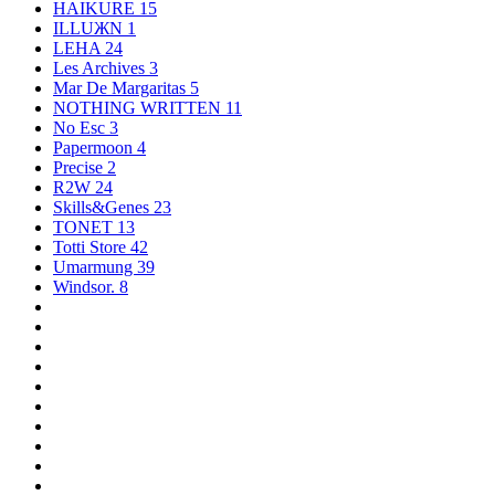
HAIKURE
15
ILLUЖN
1
LEHA
24
Les Archives
3
Mar De Margaritas
5
NOTHING WRITTEN
11
No Esc
3
Papermoon
4
Precise
2
R2W
24
Skills&Genes
23
TONET
13
Totti Store
42
Umarmung
39
Windsor.
8