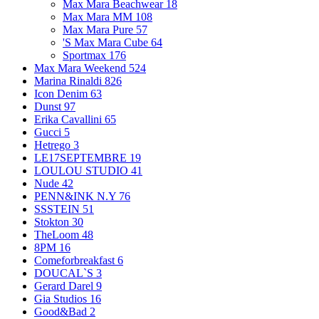
Max Mara Beachwear
18
Max Mara MM
108
Max Mara Pure
57
'S Max Mara Cube
64
Sportmax
176
Max Mara Weekend
524
Marina Rinaldi
826
Icon Denim
63
Dunst
97
Erika Cavallini
65
Gucci
5
Hetrego
3
LE17SEPTEMBRE
19
LOULOU STUDIO
41
Nude
42
PENN&INK N.Y
76
SSSTEIN
51
Stokton
30
TheLoom
48
8PM
16
Comeforbreakfast
6
DOUCAL`S
3
Gerard Darel
9
Gia Studios
16
Good&Bad
2