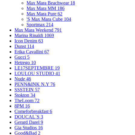
Max Mara Beachwear
18
Max Mara MM
186
Max Mara Pure
62
'S Max Mara Cube
104
Sportmax
214
Max Mara Weekend
791
Marina Rinaldi
1069
Icon Denim
63
Dunst
114
Erika Cavallini
67
Gucci
5
Hetrego
10
LE17SEPTEMBRE
19
LOULOU STUDIO
41
Nude
46
PENN&INK N.Y
76
SSSTEIN
57
Stokton
34
TheLoom
72
8PM
16
Comeforbreakfast
6
DOUCAL`S
3
Gerard Darel
9
Gia Studios
16
Good&Bad
2