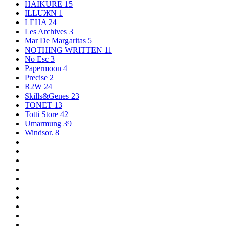
HAIKURE
15
ILLUЖN
1
LEHA
24
Les Archives
3
Mar De Margaritas
5
NOTHING WRITTEN
11
No Esc
3
Papermoon
4
Precise
2
R2W
24
Skills&Genes
23
TONET
13
Totti Store
42
Umarmung
39
Windsor.
8