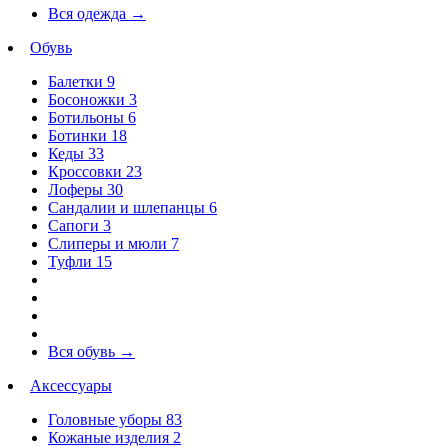
Вся одежда
→
Обувь
Балетки
9
Босоножки
3
Ботильоны
6
Ботинки
18
Кеды
33
Кроссовки
23
Лоферы
30
Сандалии и шлепанцы
6
Сапоги
3
Слиперы и мюли
7
Туфли
15
Вся обувь
→
Аксессуары
Головные уборы
83
Кожаные изделия
2