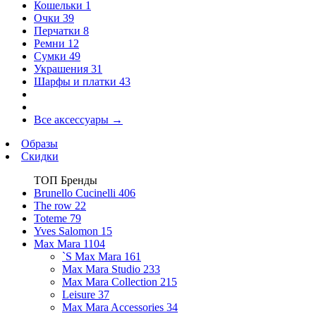
Кошельки
1
Очки
39
Перчатки
8
Ремни
12
Сумки
49
Украшения
31
Шарфы и платки
43
Все аксессуары
→
Образы
Скидки
ТОП Бренды
Brunello Cucinelli
406
The row
22
Toteme
79
Yves Salomon
15
Max Mara
1104
`S Max Mara
161
Max Mara Studio
233
Max Mara Collection
215
Leisure
37
Max Mara Accessories
34