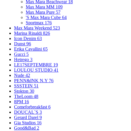
Max Mara Beachwear
18
Max Mara MM
109
Max Mara Pure
57
'S Max Mara Cube
64
Sportmax
176
Max Mara Weekend
523
Marina Rinaldi
826
Icon Denim
63
Dunst
96
Erika Cavallini
65
Gucci
5
Hetrego
3
LE17SEPTEMBRE
19
LOULOU STUDIO
41
Nude
42
PENN&INK N.Y
76
SSSTEIN
51
Stokton
30
TheLoom
48
8PM
16
Comeforbreakfast
6
DOUCAL`S
3
Gerard Darel
9
Gia Studios
16
Good&Bad
2