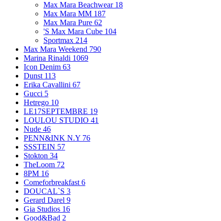
Max Mara Beachwear
18
Max Mara MM
187
Max Mara Pure
62
'S Max Mara Cube
104
Sportmax
214
Max Mara Weekend
790
Marina Rinaldi
1069
Icon Denim
63
Dunst
113
Erika Cavallini
67
Gucci
5
Hetrego
10
LE17SEPTEMBRE
19
LOULOU STUDIO
41
Nude
46
PENN&INK N.Y
76
SSSTEIN
57
Stokton
34
TheLoom
72
8PM
16
Comeforbreakfast
6
DOUCAL`S
3
Gerard Darel
9
Gia Studios
16
Good&Bad
2