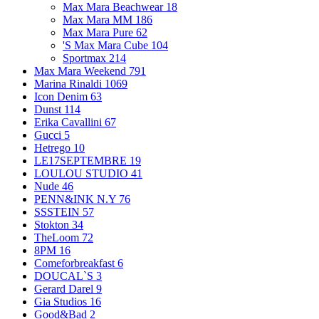
Max Mara Beachwear
18
Max Mara MM
186
Max Mara Pure
62
'S Max Mara Cube
104
Sportmax
214
Max Mara Weekend
791
Marina Rinaldi
1069
Icon Denim
63
Dunst
114
Erika Cavallini
67
Gucci
5
Hetrego
10
LE17SEPTEMBRE
19
LOULOU STUDIO
41
Nude
46
PENN&INK N.Y
76
SSSTEIN
57
Stokton
34
TheLoom
72
8PM
16
Comeforbreakfast
6
DOUCAL`S
3
Gerard Darel
9
Gia Studios
16
Good&Bad
2