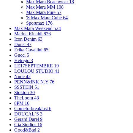
Max Mara Beachwear
18
Max Mara MM
108
Max Mara Pure
57
'S Max Mara Cube
64
Sportmax
176
Max Mara Weekend
524
Marina Rinaldi
826
Icon Denim
63
Dunst
97
Erika Cavallini
65
Gucci
5
Hetrego
3
LE17SEPTEMBRE
19
LOULOU STUDIO
41
Nude
42
PENN&INK N.Y
76
SSSTEIN
51
Stokton
30
TheLoom
48
8PM
16
Comeforbreakfast
6
DOUCAL`S
3
Gerard Darel
9
Gia Studios
16
Good&Bad
2