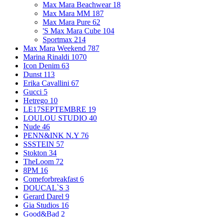
Max Mara Beachwear
18
Max Mara MM
187
Max Mara Pure
62
'S Max Mara Cube
104
Sportmax
214
Max Mara Weekend
787
Marina Rinaldi
1070
Icon Denim
63
Dunst
113
Erika Cavallini
67
Gucci
5
Hetrego
10
LE17SEPTEMBRE
19
LOULOU STUDIO
40
Nude
46
PENN&INK N.Y
76
SSSTEIN
57
Stokton
34
TheLoom
72
8PM
16
Comeforbreakfast
6
DOUCAL`S
3
Gerard Darel
9
Gia Studios
16
Good&Bad
2