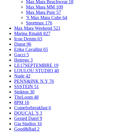
Max Mara Beachwear
18
Max Mara MM
109
Max Mara Pure
57
'S Max Mara Cube
64
Sportmax
176
Max Mara Weekend
521
Marina Rinaldi
827
Icon Denim
63
Dunst
96
Erika Cavallini
65
Gucci
5
Hetrego
3
LE17SEPTEMBRE
19
LOULOU STUDIO
40
Nude
42
PENN&INK N.Y
76
SSSTEIN
51
Stokton
30
TheLoom
48
8PM
16
Comeforbreakfast
6
DOUCAL`S
3
Gerard Darel
9
Gia Studios
16
Good&Bad
2