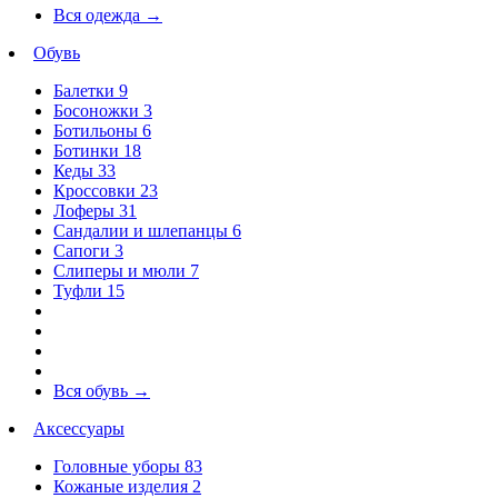
Вся одежда
→
Обувь
Балетки
9
Босоножки
3
Ботильоны
6
Ботинки
18
Кеды
33
Кроссовки
23
Лоферы
31
Сандалии и шлепанцы
6
Сапоги
3
Слиперы и мюли
7
Туфли
15
Вся обувь
→
Аксессуары
Головные уборы
83
Кожаные изделия
2