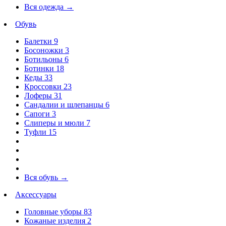
Вся одежда
→
Обувь
Балетки
9
Босоножки
3
Ботильоны
6
Ботинки
18
Кеды
33
Кроссовки
23
Лоферы
31
Сандалии и шлепанцы
6
Сапоги
3
Слиперы и мюли
7
Туфли
15
Вся обувь
→
Аксессуары
Головные уборы
83
Кожаные изделия
2