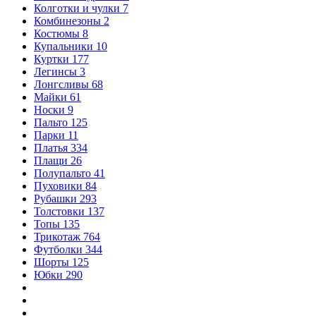
Колготки и чулки
7
Комбинезоны
2
Костюмы
8
Купальники
10
Куртки
177
Легинсы
3
Лонгсливы
68
Майки
61
Носки
9
Пальто
125
Парки
11
Платья
334
Плащи
26
Полупальто
41
Пуховики
84
Рубашки
293
Толстовки
137
Топы
135
Трикотаж
764
Футболки
344
Шорты
125
Юбки
290