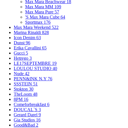
Max Mara Beachwear
18
Max Mara MM
109
Max Mara Pure
57
'S Max Mara Cube
64
Sportmax
176
Max Mara Weekend
522
Marina Rinaldi
828
Icon Denim
63
Dunst
96
Erika Cavallini
65
Gucci
5
Hetrego
3
LE17SEPTEMBRE
19
LOULOU STUDIO
40
Nude
42
PENN&INK N.Y
76
SSSTEIN
51
Stokton
30
TheLoom
48
8PM
16
Comeforbreakfast
6
DOUCAL`S
3
Gerard Darel
9
Gia Studios
16
Good&Bad
2