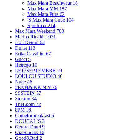
Max Mara Beachwear
18
Max Mara MM
187
Max Mara Pure
62
'S Max Mara Cube
104
Sportmax
214
Max Mara Weekend
788
Marina Rinaldi
1071
Icon Denim
63
Dunst
113
Erika Cavallini
67
Gucci
5
Hetrego
10
LE17SEPTEMBRE
19
LOULOU STUDIO
40
Nude
46
PENN&INK N.Y
76
SSSTEIN
57
Stokton
34
TheLoom
72
8PM
16
Comeforbreakfast
6
DOUCAL`S
3
Gerard Darel
9
Gia Studios
16
Good&Bad
2