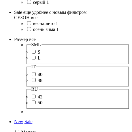
серый
1
Sale еще удобнее с новым фильтром
СЕЗОН
все
весна-лето
1
осень-зима
1
Размер
все
SML
S
L
IT
40
48
RU
42
50
New
Sale