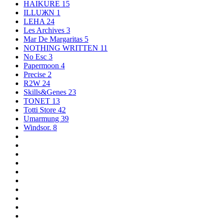
HAIKURE
15
ILLUЖN
1
LEHA
24
Les Archives
3
Mar De Margaritas
5
NOTHING WRITTEN
11
No Esc
3
Papermoon
4
Precise
2
R2W
24
Skills&Genes
23
TONET
13
Totti Store
42
Umarmung
39
Windsor.
8