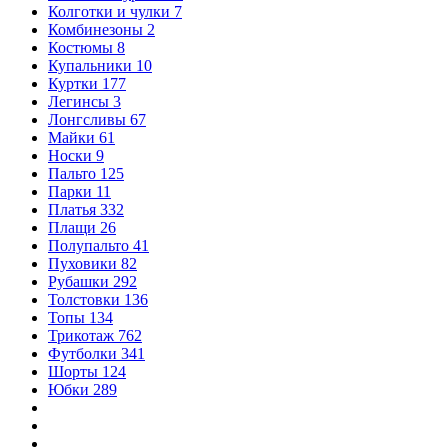
Колготки и чулки
7
Комбинезоны
2
Костюмы
8
Купальники
10
Куртки
177
Легинсы
3
Лонгсливы
67
Майки
61
Носки
9
Пальто
125
Парки
11
Платья
332
Плащи
26
Полупальто
41
Пуховики
82
Рубашки
292
Толстовки
136
Топы
134
Трикотаж
762
Футболки
341
Шорты
124
Юбки
289