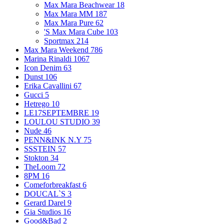
Max Mara Beachwear
18
Max Mara MM
187
Max Mara Pure
62
'S Max Mara Cube
103
Sportmax
214
Max Mara Weekend
786
Marina Rinaldi
1067
Icon Denim
63
Dunst
106
Erika Cavallini
67
Gucci
5
Hetrego
10
LE17SEPTEMBRE
19
LOULOU STUDIO
39
Nude
46
PENN&INK N.Y
75
SSSTEIN
57
Stokton
34
TheLoom
72
8PM
16
Comeforbreakfast
6
DOUCAL`S
3
Gerard Darel
9
Gia Studios
16
Good&Bad
2