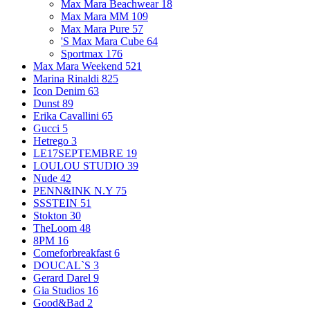
Max Mara Beachwear
18
Max Mara MM
109
Max Mara Pure
57
'S Max Mara Cube
64
Sportmax
176
Max Mara Weekend
521
Marina Rinaldi
825
Icon Denim
63
Dunst
89
Erika Cavallini
65
Gucci
5
Hetrego
3
LE17SEPTEMBRE
19
LOULOU STUDIO
39
Nude
42
PENN&INK N.Y
75
SSSTEIN
51
Stokton
30
TheLoom
48
8PM
16
Comeforbreakfast
6
DOUCAL`S
3
Gerard Darel
9
Gia Studios
16
Good&Bad
2