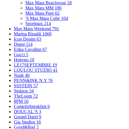
Max Mara Beachwear
18
Max Mara MM
186
Max Mara Pure
62
'S Max Mara Cube
104
Sportmax
214
Max Mara Weekend
791
Marina Rinaldi
1069
Icon Denim
63
Dunst
114
Erika Cavallini
67
Gucci
5
Hetrego
10
LE17SEPTEMBRE
19
LOULOU STUDIO
41
Nude
46
PENN&INK N.Y
76
SSSTEIN
57
Stokton
34
TheLoom
72
8PM
16
Comeforbreakfast
6
DOUCAL`S
3
Gerard Darel
9
Gia Studios
16
Good&Bad
2