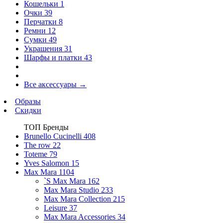
Кошельки
1
Очки
39
Перчатки
8
Ремни
12
Сумки
49
Украшения
31
Шарфы и платки
43
Все аксессуары
→
Образы
Скидки
ТОП Бренды
Brunello Cucinelli
408
The row
22
Toteme
79
Yves Salomon
15
Max Mara
1104
`S Max Mara
162
Max Mara Studio
233
Max Mara Collection
215
Leisure
37
Max Mara Accessories
34