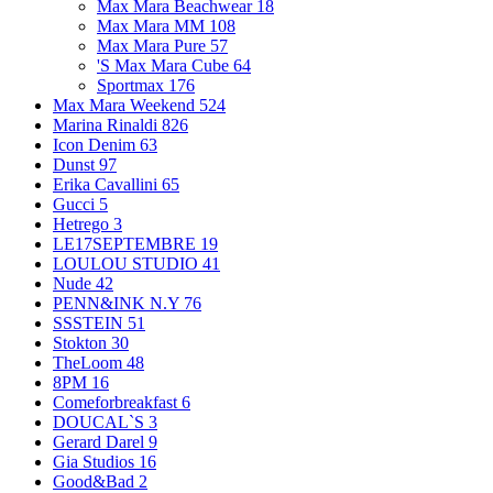
Max Mara Beachwear
18
Max Mara MM
108
Max Mara Pure
57
'S Max Mara Cube
64
Sportmax
176
Max Mara Weekend
524
Marina Rinaldi
826
Icon Denim
63
Dunst
97
Erika Cavallini
65
Gucci
5
Hetrego
3
LE17SEPTEMBRE
19
LOULOU STUDIO
41
Nude
42
PENN&INK N.Y
76
SSSTEIN
51
Stokton
30
TheLoom
48
8PM
16
Comeforbreakfast
6
DOUCAL`S
3
Gerard Darel
9
Gia Studios
16
Good&Bad
2