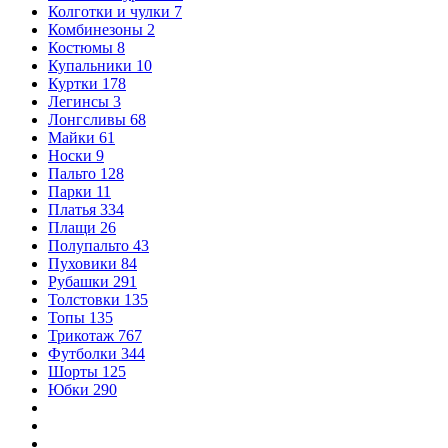
Колготки и чулки
7
Комбинезоны
2
Костюмы
8
Купальники
10
Куртки
178
Легинсы
3
Лонгсливы
68
Майки
61
Носки
9
Пальто
128
Парки
11
Платья
334
Плащи
26
Полупальто
43
Пуховики
84
Рубашки
291
Толстовки
135
Топы
135
Трикотаж
767
Футболки
344
Шорты
125
Юбки
290