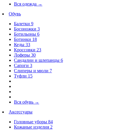
Вся одежда
→
Обувь
Балетки
9
Босоножки
3
Ботильоны
6
Ботинки
18
Кеды
33
Кроссовки
23
Лоферы
30
Сандалии и шлепанцы
6
Сапоги
3
Слиперы и мюли
7
Туфли
15
Вся обувь
→
Аксессуары
Головные уборы
84
Кожаные изделия
2