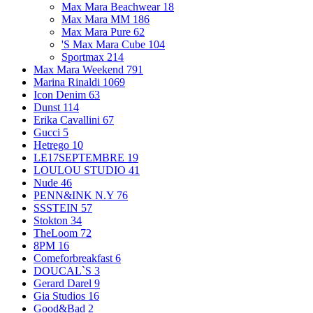
Max Mara Beachwear
18
Max Mara MM
186
Max Mara Pure
62
'S Max Mara Cube
104
Sportmax
214
Max Mara Weekend
791
Marina Rinaldi
1069
Icon Denim
63
Dunst
114
Erika Cavallini
67
Gucci
5
Hetrego
10
LE17SEPTEMBRE
19
LOULOU STUDIO
41
Nude
46
PENN&INK N.Y
76
SSSTEIN
57
Stokton
34
TheLoom
72
8PM
16
Comeforbreakfast
6
DOUCAL`S
3
Gerard Darel
9
Gia Studios
16
Good&Bad
2