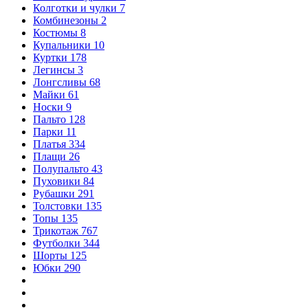
Колготки и чулки
7
Комбинезоны
2
Костюмы
8
Купальники
10
Куртки
178
Легинсы
3
Лонгсливы
68
Майки
61
Носки
9
Пальто
128
Парки
11
Платья
334
Плащи
26
Полупальто
43
Пуховики
84
Рубашки
291
Толстовки
135
Топы
135
Трикотаж
767
Футболки
344
Шорты
125
Юбки
290