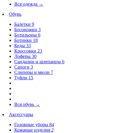
Вся одежда
→
Обувь
Балетки
9
Босоножки
3
Ботильоны
6
Ботинки
18
Кеды
33
Кроссовки
23
Лоферы
30
Сандалии и шлепанцы
6
Сапоги
3
Слиперы и мюли
7
Туфли
15
Вся обувь
→
Аксессуары
Головные уборы
84
Кожаные изделия
2