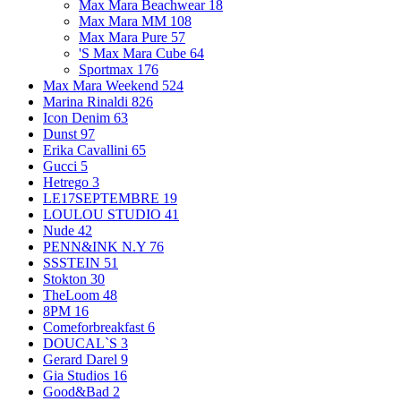
Max Mara Beachwear
18
Max Mara MM
108
Max Mara Pure
57
'S Max Mara Cube
64
Sportmax
176
Max Mara Weekend
524
Marina Rinaldi
826
Icon Denim
63
Dunst
97
Erika Cavallini
65
Gucci
5
Hetrego
3
LE17SEPTEMBRE
19
LOULOU STUDIO
41
Nude
42
PENN&INK N.Y
76
SSSTEIN
51
Stokton
30
TheLoom
48
8PM
16
Comeforbreakfast
6
DOUCAL`S
3
Gerard Darel
9
Gia Studios
16
Good&Bad
2