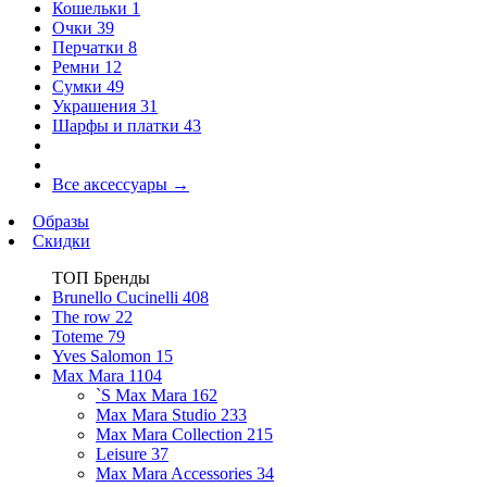
Кошельки
1
Очки
39
Перчатки
8
Ремни
12
Сумки
49
Украшения
31
Шарфы и платки
43
Все аксессуары
→
Образы
Скидки
ТОП Бренды
Brunello Cucinelli
408
The row
22
Toteme
79
Yves Salomon
15
Max Mara
1104
`S Max Mara
162
Max Mara Studio
233
Max Mara Collection
215
Leisure
37
Max Mara Accessories
34