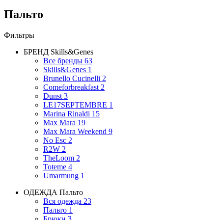
Пальто
Фильтры
БРЕНД
Skills&Genes
Все бренды
63
Skills&Genes
1
Brunello Cucinelli
2
Comeforbreakfast
2
Dunst
3
LE17SEPTEMBRE
1
Marina Rinaldi
15
Max Mara
19
Max Mara Weekend
9
No Esc
2
R2W
2
TheLoom
2
Toteme
4
Umarmung
1
ОДЕЖДА
Пальто
Вся одежда
23
Пальто
1
Брюки
3