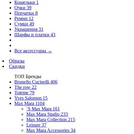
Кошельки
1
Очки
39
Перчатки
8
Ремни
12
Сумки
49
Украшения
31
Шарфы и платки
43
Все аксессуары
→
Образы
Скидки
ТОП Бренды
Brunello Cucinelli
406
The row
22
Toteme
79
Yves Salomon
15
Max Mara
1104
`S Max Mara
161
Max Mara Studio
233
Max Mara Collection
215
Leisure
37
Max Mara Accessories
34