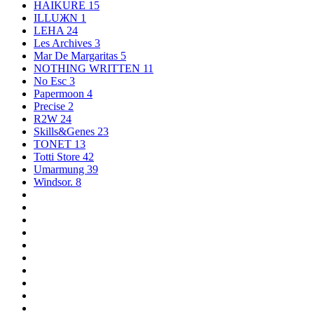
HAIKURE
15
ILLUЖN
1
LEHA
24
Les Archives
3
Mar De Margaritas
5
NOTHING WRITTEN
11
No Esc
3
Papermoon
4
Precise
2
R2W
24
Skills&Genes
23
TONET
13
Totti Store
42
Umarmung
39
Windsor.
8