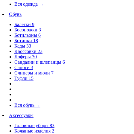
Вся одежда
→
Обувь
Балетки
9
Босоножки
3
Ботильоны
6
Ботинки
18
Кеды
33
Кроссовки
23
Лоферы
30
Сандалии и шлепанцы
6
Сапоги
3
Слиперы и мюли
7
Туфли
15
Вся обувь
→
Аксессуары
Головные уборы
83
Кожаные изделия
2