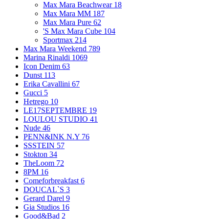
Max Mara Beachwear
18
Max Mara MM
187
Max Mara Pure
62
'S Max Mara Cube
104
Sportmax
214
Max Mara Weekend
789
Marina Rinaldi
1069
Icon Denim
63
Dunst
113
Erika Cavallini
67
Gucci
5
Hetrego
10
LE17SEPTEMBRE
19
LOULOU STUDIO
41
Nude
46
PENN&INK N.Y
76
SSSTEIN
57
Stokton
34
TheLoom
72
8PM
16
Comeforbreakfast
6
DOUCAL`S
3
Gerard Darel
9
Gia Studios
16
Good&Bad
2