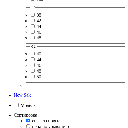
IT
38
42
44
46
48
RU
40
44
46
48
50
New
Sale
Модель
Сортировка
сначала новые
цена по убыванию