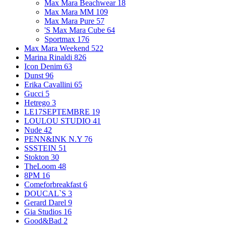
Max Mara Beachwear
18
Max Mara MM
109
Max Mara Pure
57
'S Max Mara Cube
64
Sportmax
176
Max Mara Weekend
522
Marina Rinaldi
826
Icon Denim
63
Dunst
96
Erika Cavallini
65
Gucci
5
Hetrego
3
LE17SEPTEMBRE
19
LOULOU STUDIO
41
Nude
42
PENN&INK N.Y
76
SSSTEIN
51
Stokton
30
TheLoom
48
8PM
16
Comeforbreakfast
6
DOUCAL`S
3
Gerard Darel
9
Gia Studios
16
Good&Bad
2