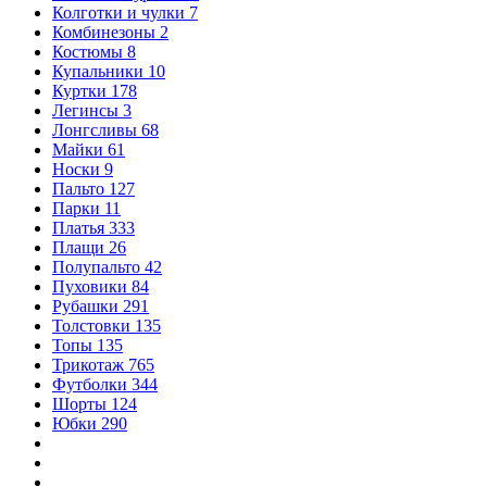
Колготки и чулки
7
Комбинезоны
2
Костюмы
8
Купальники
10
Куртки
178
Легинсы
3
Лонгсливы
68
Майки
61
Носки
9
Пальто
127
Парки
11
Платья
333
Плащи
26
Полупальто
42
Пуховики
84
Рубашки
291
Толстовки
135
Топы
135
Трикотаж
765
Футболки
344
Шорты
124
Юбки
290