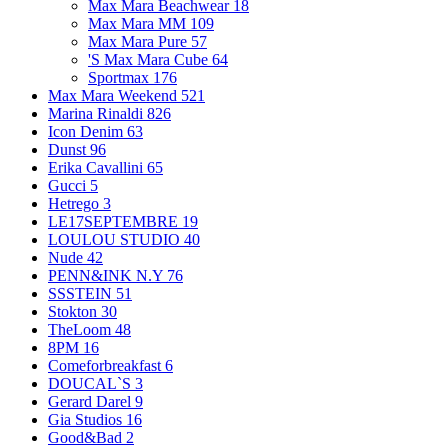
Max Mara Beachwear
18
Max Mara MM
109
Max Mara Pure
57
'S Max Mara Cube
64
Sportmax
176
Max Mara Weekend
521
Marina Rinaldi
826
Icon Denim
63
Dunst
96
Erika Cavallini
65
Gucci
5
Hetrego
3
LE17SEPTEMBRE
19
LOULOU STUDIO
40
Nude
42
PENN&INK N.Y
76
SSSTEIN
51
Stokton
30
TheLoom
48
8PM
16
Comeforbreakfast
6
DOUCAL`S
3
Gerard Darel
9
Gia Studios
16
Good&Bad
2