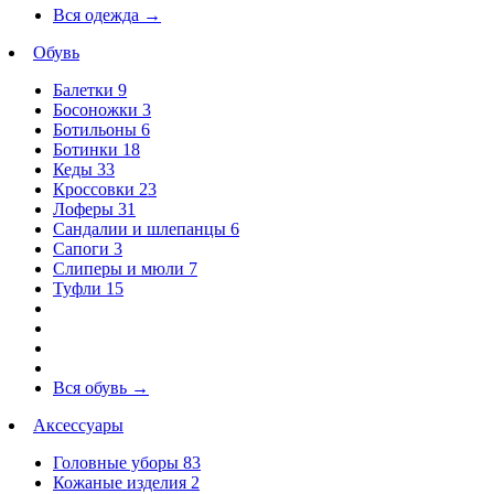
Вся одежда
→
Обувь
Балетки
9
Босоножки
3
Ботильоны
6
Ботинки
18
Кеды
33
Кроссовки
23
Лоферы
31
Сандалии и шлепанцы
6
Сапоги
3
Слиперы и мюли
7
Туфли
15
Вся обувь
→
Аксессуары
Головные уборы
83
Кожаные изделия
2