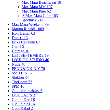
Max Mara Beachwear
18
Max Mara MM
187
Max Mara Pure
62
'S Max Mara Cube
103
Sportmax
214
Max Mara Weekend
786
Marina Rinaldi
1069
Icon Denim
63
Dunst
113
Erika Cavallini
67
Gucci
5
Hetrego
10
LE17SEPTEMBRE
19
LOULOU STUDIO
40
Nude
46
PENN&INK N.Y
76
SSSTEIN
57
Stokton
34
TheLoom
72
8PM
16
Comeforbreakfast
6
DOUCAL`S
3
Gerard Darel
9
Gia Studios
16
Good&Bad
2