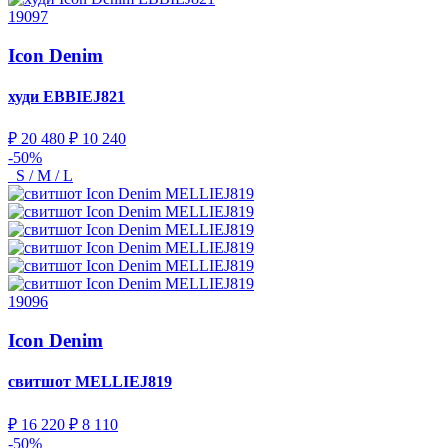
19097
Icon Denim
худи
EBBIEJ821
₽ 20 480
₽ 10 240
-50%
S / M / L
19096
Icon Denim
свитшот
MELLIEJ819
₽ 16 220
₽ 8 110
-50%