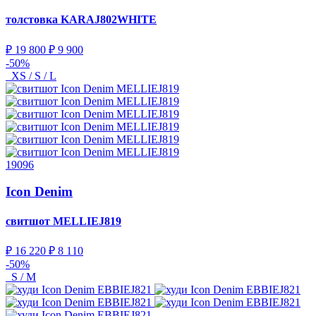
толстовка
KARAJ802WHITE
₽ 19 800
₽ 9 900
-50%
XS / S / L
19096
Icon Denim
свитшот
MELLIEJ819
₽ 16 220
₽ 8 110
-50%
S / M