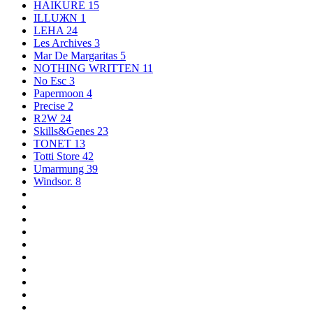
HAIKURE
15
ILLUЖN
1
LEHA
24
Les Archives
3
Mar De Margaritas
5
NOTHING WRITTEN
11
No Esc
3
Papermoon
4
Precise
2
R2W
24
Skills&Genes
23
TONET
13
Totti Store
42
Umarmung
39
Windsor.
8