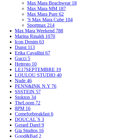
Max Mara Beachwear
18
Max Mara MM
187
Max Mara Pure
62
'S Max Mara Cube
104
Sportmax
214
Max Mara Weekend
788
Marina Rinaldi
1070
Icon Denim
63
Dunst
113
Erika Cavallini
67
Gucci
5
Hetrego
10
LE17SEPTEMBRE
19
LOULOU STUDIO
40
Nude
46
PENN&INK N.Y
76
SSSTEIN
57
Stokton
34
TheLoom
72
8PM
16
Comeforbreakfast
6
DOUCAL`S
3
Gerard Darel
9
Gia Studios
16
Good&Bad
2