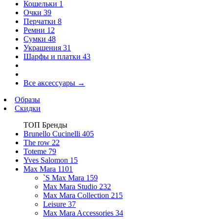
Кошельки
1
Очки
39
Перчатки
8
Ремни
12
Сумки
48
Украшения
31
Шарфы и платки
43
Все аксессуары
→
Образы
Скидки
ТОП Бренды
Brunello Cucinelli
405
The row
22
Toteme
79
Yves Salomon
15
Max Mara
1101
`S Max Mara
159
Max Mara Studio
232
Max Mara Collection
215
Leisure
37
Max Mara Accessories
34