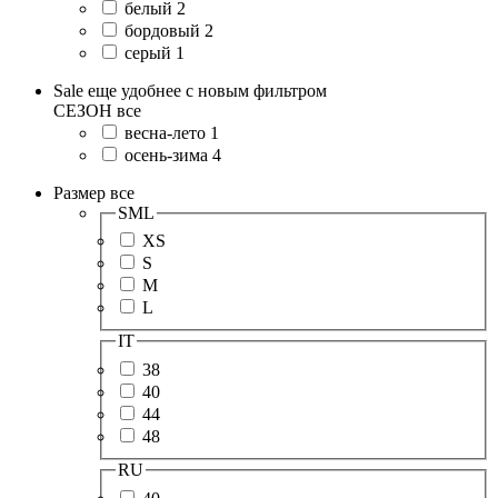
белый
2
бордовый
2
серый
1
Sale еще удобнее с новым фильтром
СЕЗОН
все
весна-лето
1
осень-зима
4
Размер
все
SML
XS
S
M
L
IT
38
40
44
48
RU