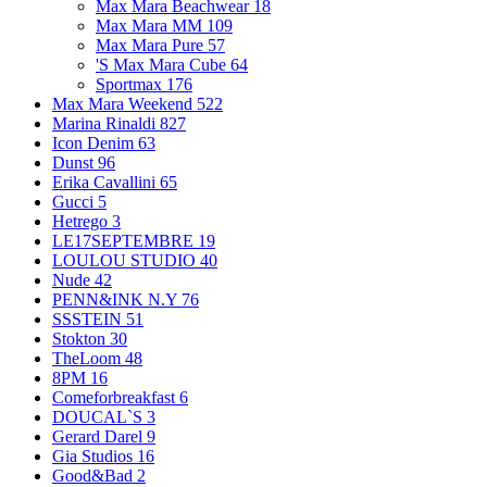
Max Mara Beachwear
18
Max Mara MM
109
Max Mara Pure
57
'S Max Mara Cube
64
Sportmax
176
Max Mara Weekend
522
Marina Rinaldi
827
Icon Denim
63
Dunst
96
Erika Cavallini
65
Gucci
5
Hetrego
3
LE17SEPTEMBRE
19
LOULOU STUDIO
40
Nude
42
PENN&INK N.Y
76
SSSTEIN
51
Stokton
30
TheLoom
48
8PM
16
Comeforbreakfast
6
DOUCAL`S
3
Gerard Darel
9
Gia Studios
16
Good&Bad
2