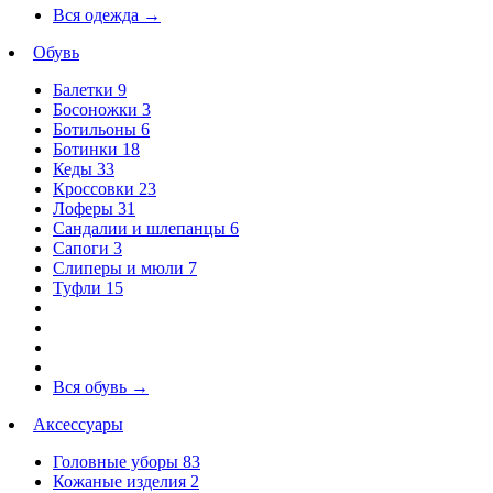
Вся одежда
→
Обувь
Балетки
9
Босоножки
3
Ботильоны
6
Ботинки
18
Кеды
33
Кроссовки
23
Лоферы
31
Сандалии и шлепанцы
6
Сапоги
3
Слиперы и мюли
7
Туфли
15
Вся обувь
→
Аксессуары
Головные уборы
83
Кожаные изделия
2