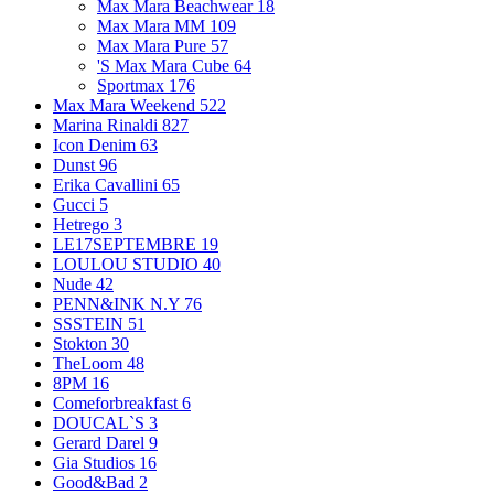
Max Mara Beachwear
18
Max Mara MM
109
Max Mara Pure
57
'S Max Mara Cube
64
Sportmax
176
Max Mara Weekend
522
Marina Rinaldi
827
Icon Denim
63
Dunst
96
Erika Cavallini
65
Gucci
5
Hetrego
3
LE17SEPTEMBRE
19
LOULOU STUDIO
40
Nude
42
PENN&INK N.Y
76
SSSTEIN
51
Stokton
30
TheLoom
48
8PM
16
Comeforbreakfast
6
DOUCAL`S
3
Gerard Darel
9
Gia Studios
16
Good&Bad
2