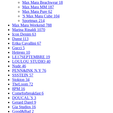
Max Mara Beachwear
18
Max Mara MM
187
Max Mara Pure
62
'S Max Mara Cube
104
Sportmax
214
Max Mara Weekend
788
Marina Rinaldi
1070
Icon Denim
63
Dunst
113
Erika Cavallini
67
Gucci
5
Hetrego
10
LE17SEPTEMBRE
19
LOULOU STUDIO
40
Nude
46
PENN&INK N.Y
76
SSSTEIN
57
Stokton
34
TheLoom
72
8PM
16
Comeforbreakfast
6
DOUCAL`S
3
Gerard Darel
9
Gia Studios
16
Good&Bad
2