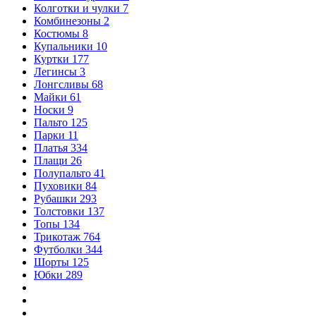
Колготки и чулки
7
Комбинезоны
2
Костюмы
8
Купальники
10
Куртки
177
Легинсы
3
Лонгсливы
68
Майки
61
Носки
9
Пальто
125
Парки
11
Платья
334
Плащи
26
Полупальто
41
Пуховики
84
Рубашки
293
Толстовки
137
Топы
134
Трикотаж
764
Футболки
344
Шорты
125
Юбки
289