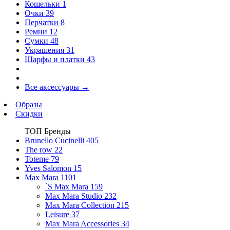
Кошельки
1
Очки
39
Перчатки
8
Ремни
12
Сумки
48
Украшения
31
Шарфы и платки
43
Все аксессуары
→
Образы
Скидки
ТОП Бренды
Brunello Cucinelli
405
The row
22
Toteme
79
Yves Salomon
15
Max Mara
1101
`S Max Mara
159
Max Mara Studio
232
Max Mara Collection
215
Leisure
37
Max Mara Accessories
34