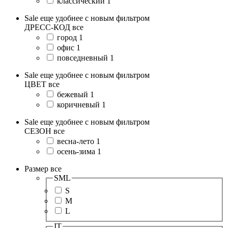
классический
1
Sale еще удобнее с новым фильтром
ДРЕСС-КОД
все
город
1
офис
1
повседневный
1
Sale еще удобнее с новым фильтром
ЦВЕТ
все
бежевый
1
коричневый
1
Sale еще удобнее с новым фильтром
СЕЗОН
все
весна-лето
1
осень-зима
1
Размер
все
SML
S
M
L
IT