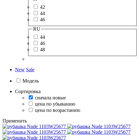
42
44
46
RU
44
46
48
New
Sale
Модель
Сортировка
сначала новые
цена по убыванию
цена по возрастанию
Применить