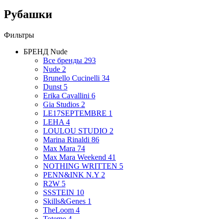
Рубашки
Фильтры
БРЕНД
Nude
Все бренды
293
Nude
2
Brunello Cucinelli
34
Dunst
5
Erika Cavallini
6
Gia Studios
2
LE17SEPTEMBRE
1
LEHA
4
LOULOU STUDIO
2
Marina Rinaldi
86
Max Mara
74
Max Mara Weekend
41
NOTHING WRITTEN
5
PENN&INK N.Y
2
R2W
5
SSSTEIN
10
Skills&Genes
1
TheLoom
4
Toteme
4