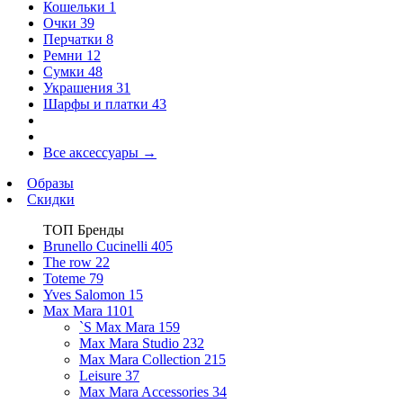
Кошельки
1
Очки
39
Перчатки
8
Ремни
12
Сумки
48
Украшения
31
Шарфы и платки
43
Все аксессуары
→
Образы
Скидки
ТОП Бренды
Brunello Cucinelli
405
The row
22
Toteme
79
Yves Salomon
15
Max Mara
1101
`S Max Mara
159
Max Mara Studio
232
Max Mara Collection
215
Leisure
37
Max Mara Accessories
34