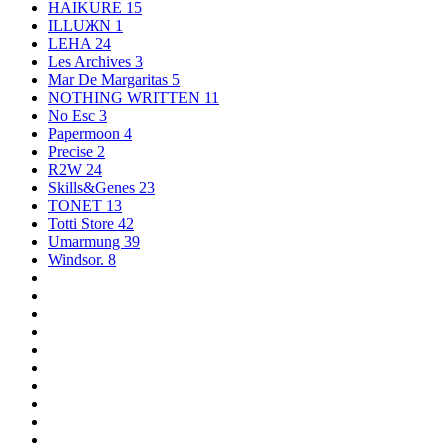
HAIKURE
15
ILLUЖN
1
LEHA
24
Les Archives
3
Mar De Margaritas
5
NOTHING WRITTEN
11
No Esc
3
Papermoon
4
Precise
2
R2W
24
Skills&Genes
23
TONET
13
Totti Store
42
Umarmung
39
Windsor.
8