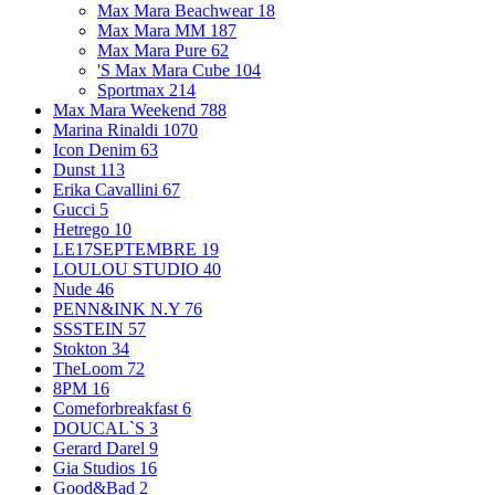
Max Mara Beachwear
18
Max Mara MM
187
Max Mara Pure
62
'S Max Mara Cube
104
Sportmax
214
Max Mara Weekend
788
Marina Rinaldi
1070
Icon Denim
63
Dunst
113
Erika Cavallini
67
Gucci
5
Hetrego
10
LE17SEPTEMBRE
19
LOULOU STUDIO
40
Nude
46
PENN&INK N.Y
76
SSSTEIN
57
Stokton
34
TheLoom
72
8PM
16
Comeforbreakfast
6
DOUCAL`S
3
Gerard Darel
9
Gia Studios
16
Good&Bad
2