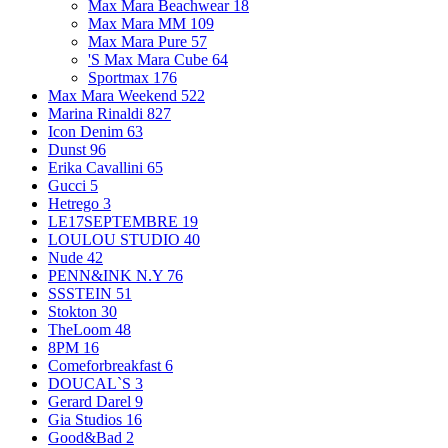
Max Mara Beachwear
18
Max Mara MM
109
Max Mara Pure
57
'S Max Mara Cube
64
Sportmax
176
Max Mara Weekend
522
Marina Rinaldi
827
Icon Denim
63
Dunst
96
Erika Cavallini
65
Gucci
5
Hetrego
3
LE17SEPTEMBRE
19
LOULOU STUDIO
40
Nude
42
PENN&INK N.Y
76
SSSTEIN
51
Stokton
30
TheLoom
48
8PM
16
Comeforbreakfast
6
DOUCAL`S
3
Gerard Darel
9
Gia Studios
16
Good&Bad
2