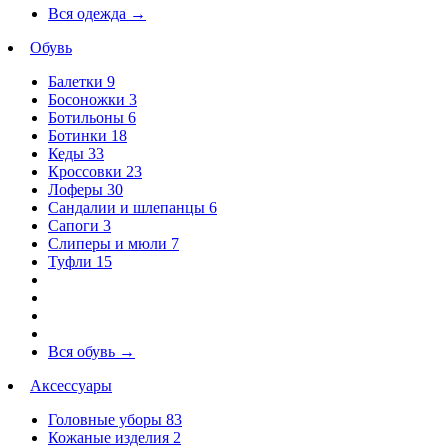
Вся одежда
→
Обувь
Балетки
9
Босоножки
3
Ботильоны
6
Ботинки
18
Кеды
33
Кроссовки
23
Лоферы
30
Сандалии и шлепанцы
6
Сапоги
3
Слиперы и мюли
7
Туфли
15
Вся обувь
→
Аксессуары
Головные уборы
83
Кожаные изделия
2