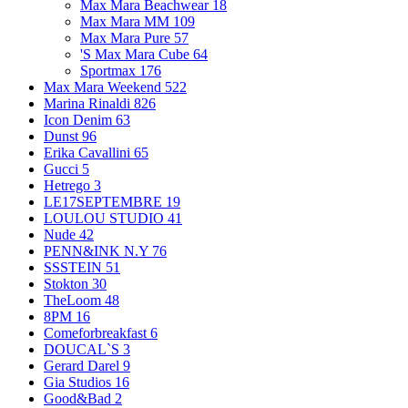
Max Mara Beachwear
18
Max Mara MM
109
Max Mara Pure
57
'S Max Mara Cube
64
Sportmax
176
Max Mara Weekend
522
Marina Rinaldi
826
Icon Denim
63
Dunst
96
Erika Cavallini
65
Gucci
5
Hetrego
3
LE17SEPTEMBRE
19
LOULOU STUDIO
41
Nude
42
PENN&INK N.Y
76
SSSTEIN
51
Stokton
30
TheLoom
48
8PM
16
Comeforbreakfast
6
DOUCAL`S
3
Gerard Darel
9
Gia Studios
16
Good&Bad
2