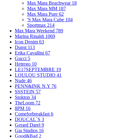
Max Mara Beachwear
18
Max Mara MM
187
Max Mara Pure
62
'S Max Mara Cube
104
Sportmax
214
Max Mara Weekend
789
Marina Rinaldi
1069
Icon Denim
63
Dunst
113
Erika Cavallini
67
Gucci
5
Hetrego
10
LE17SEPTEMBRE
19
LOULOU STUDIO
41
Nude
46
PENN&INK N.Y
76
SSSTEIN
57
Stokton
34
TheLoom
72
8PM
16
Comeforbreakfast
6
DOUCAL`S
3
Gerard Darel
9
Gia Studios
16
Good&Bad
2