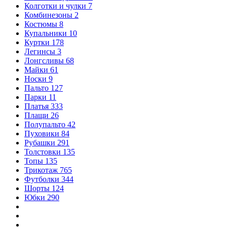
Колготки и чулки
7
Комбинезоны
2
Костюмы
8
Купальники
10
Куртки
178
Легинсы
3
Лонгсливы
68
Майки
61
Носки
9
Пальто
127
Парки
11
Платья
333
Плащи
26
Полупальто
42
Пуховики
84
Рубашки
291
Толстовки
135
Топы
135
Трикотаж
765
Футболки
344
Шорты
124
Юбки
290