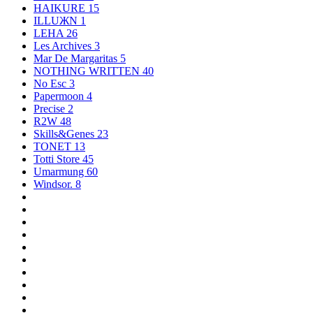
HAIKURE
15
ILLUЖN
1
LEHA
26
Les Archives
3
Mar De Margaritas
5
NOTHING WRITTEN
40
No Esc
3
Papermoon
4
Precise
2
R2W
48
Skills&Genes
23
TONET
13
Totti Store
45
Umarmung
60
Windsor.
8