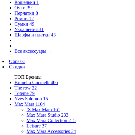
Кошельки
1
Очки
39
Перчатки
8
Ремни
12
Сумки
49
Украшения
31
Шарфы и платки
43
Все аксессуары
→
Образы
Скидки
ТОП Бренды
Brunello Cucinelli
406
The row
22
Toteme
79
Yves Salomon
15
Max Mara
1104
`S Max Mara
161
Max Mara Studio
233
Max Mara Collection
215
Leisure
37
Max Mara Accessories
34