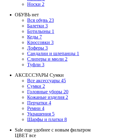
Носки
2
ОБУВЬ
нет
Вся обувь
23
Балетки
3
Ботильоны
1
Кеды
7
Кроссовки
3
Лоферы
3
Сандалии и шлепанцы
1
Слиперы и мюли
2
Туфли
3
АКСЕССУАРЫ
Сумки
Все аксессуары
45
Сумки
2
Головные уборы
20
Кожаные изделия
2
Перчатки
4
Ремни
4
Украшения
5
Шарфы и платки
8
Sale еще удобнее с новым фильтром
ЦВЕТ
все