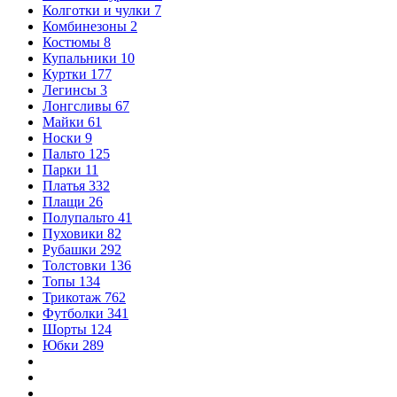
Колготки и чулки
7
Комбинезоны
2
Костюмы
8
Купальники
10
Куртки
177
Легинсы
3
Лонгсливы
67
Майки
61
Носки
9
Пальто
125
Парки
11
Платья
332
Плащи
26
Полупальто
41
Пуховики
82
Рубашки
292
Толстовки
136
Топы
134
Трикотаж
762
Футболки
341
Шорты
124
Юбки
289