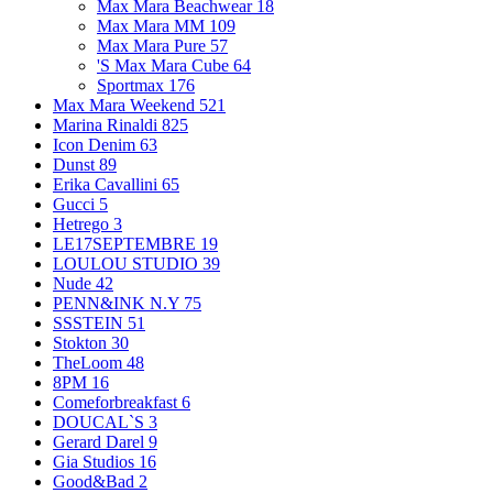
Max Mara Beachwear
18
Max Mara MM
109
Max Mara Pure
57
'S Max Mara Cube
64
Sportmax
176
Max Mara Weekend
521
Marina Rinaldi
825
Icon Denim
63
Dunst
89
Erika Cavallini
65
Gucci
5
Hetrego
3
LE17SEPTEMBRE
19
LOULOU STUDIO
39
Nude
42
PENN&INK N.Y
75
SSSTEIN
51
Stokton
30
TheLoom
48
8PM
16
Comeforbreakfast
6
DOUCAL`S
3
Gerard Darel
9
Gia Studios
16
Good&Bad
2