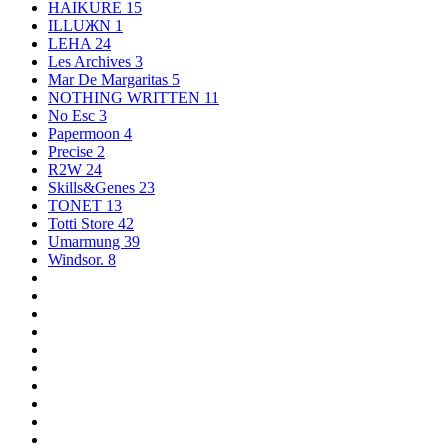
HAIKURE
15
ILLUЖN
1
LEHA
24
Les Archives
3
Mar De Margaritas
5
NOTHING WRITTEN
11
No Esc
3
Papermoon
4
Precise
2
R2W
24
Skills&Genes
23
TONET
13
Totti Store
42
Umarmung
39
Windsor.
8