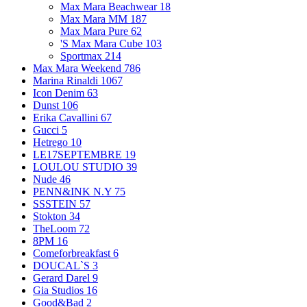
Max Mara Beachwear
18
Max Mara MM
187
Max Mara Pure
62
'S Max Mara Cube
103
Sportmax
214
Max Mara Weekend
786
Marina Rinaldi
1067
Icon Denim
63
Dunst
106
Erika Cavallini
67
Gucci
5
Hetrego
10
LE17SEPTEMBRE
19
LOULOU STUDIO
39
Nude
46
PENN&INK N.Y
75
SSSTEIN
57
Stokton
34
TheLoom
72
8PM
16
Comeforbreakfast
6
DOUCAL`S
3
Gerard Darel
9
Gia Studios
16
Good&Bad
2