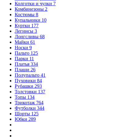
Колготки и чулки
7
Комбинезоны
2
Костюмы
8
Купальники
10
Куртки
177
Легинсы
3
Лонгсливы
68
Майки
61
Носки
9
Пальто
125
Парки
11
Платья
334
Плащи
26
Полупальто
41
Пуховики
84
Рубашки
293
Толстовки
137
Топы
134
Трикотаж
764
Футболки
344
Шорты
125
Юбки
289