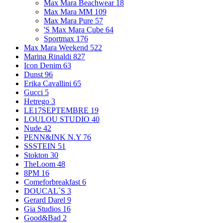
Max Mara Beachwear
18
Max Mara MM
109
Max Mara Pure
57
'S Max Mara Cube
64
Sportmax
176
Max Mara Weekend
522
Marina Rinaldi
827
Icon Denim
63
Dunst
96
Erika Cavallini
65
Gucci
5
Hetrego
3
LE17SEPTEMBRE
19
LOULOU STUDIO
40
Nude
42
PENN&INK N.Y
76
SSSTEIN
51
Stokton
30
TheLoom
48
8PM
16
Comeforbreakfast
6
DOUCAL`S
3
Gerard Darel
9
Gia Studios
16
Good&Bad
2