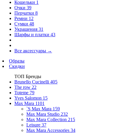
Кошельки
1
Очки
39
Перчатки
8
Ремни
12
Сумки
48
Украшения
31
Шарфы и платки
43
Все аксессуары
→
Образы
Скидки
ТОП Бренды
Brunello Cucinelli
405
The row
22
Toteme
79
Yves Salomon
15
Max Mara
1101
`S Max Mara
159
Max Mara Studio
232
Max Mara Collection
215
Leisure
37
Max Mara Accessories
34