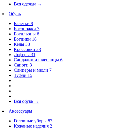
Вся одежда
→
Обувь
Балетки
9
Босоножки
3
Ботильоны
6
Ботинки
18
Кеды
33
Кроссовки
23
Лоферы
31
Сандалии и шлепанцы
6
Сапоги
3
Слиперы и мюли
7
Туфли
15
Вся обувь
→
Аксессуары
Головные уборы
83
Кожаные изделия
2