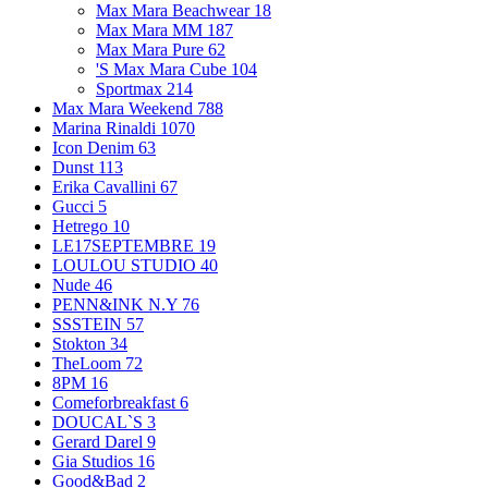
Max Mara Beachwear
18
Max Mara MM
187
Max Mara Pure
62
'S Max Mara Cube
104
Sportmax
214
Max Mara Weekend
788
Marina Rinaldi
1070
Icon Denim
63
Dunst
113
Erika Cavallini
67
Gucci
5
Hetrego
10
LE17SEPTEMBRE
19
LOULOU STUDIO
40
Nude
46
PENN&INK N.Y
76
SSSTEIN
57
Stokton
34
TheLoom
72
8PM
16
Comeforbreakfast
6
DOUCAL`S
3
Gerard Darel
9
Gia Studios
16
Good&Bad
2