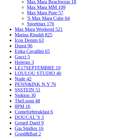
Max Mara Beachwear
18
Max Mara MM
109
Max Mara Pure
57
'S Max Mara Cube
64
Sportmax
176
Max Mara Weekend
521
Marina Rinaldi
825
Icon Denim
63
Dunst
96
Erika Cavallini
65
Gucci
5
Hetrego
3
LE17SEPTEMBRE
19
LOULOU STUDIO
40
Nude
42
PENN&INK N.Y
76
SSSTEIN
51
Stokton
30
TheLoom
48
8PM
16
Comeforbreakfast
6
DOUCAL`S
3
Gerard Darel
9
Gia Studios
16
Good&Bad
2