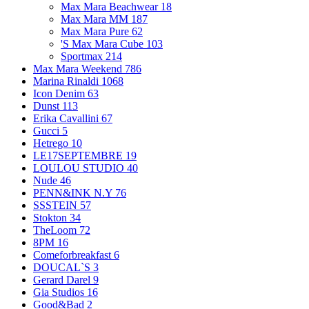
Max Mara Beachwear
18
Max Mara MM
187
Max Mara Pure
62
'S Max Mara Cube
103
Sportmax
214
Max Mara Weekend
786
Marina Rinaldi
1068
Icon Denim
63
Dunst
113
Erika Cavallini
67
Gucci
5
Hetrego
10
LE17SEPTEMBRE
19
LOULOU STUDIO
40
Nude
46
PENN&INK N.Y
76
SSSTEIN
57
Stokton
34
TheLoom
72
8PM
16
Comeforbreakfast
6
DOUCAL`S
3
Gerard Darel
9
Gia Studios
16
Good&Bad
2