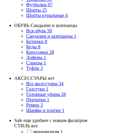
Футболки
97
Шорты
25
Шорты купальные
4
ОБУВЬ
Сандалии и шлепанцы
Вся обувь
50
Сандалии и шлепанцы
1
Ботинки
8
Кеды
8
Кроссовки
28
Лоферы
1
Сланцы
1
Туфли
3
АКСЕССУАРЫ
нет
Все аксессуары
34
Галстуки
1
Головные уборы
28
Перчатки
1
Ремни
3
Шарфы и платки
1
Sale еще удобнее с новым фильтром
СТИЛЬ
все
минимализм
1