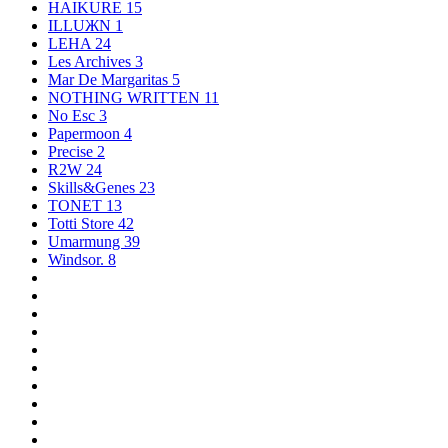
HAIKURE
15
ILLUЖN
1
LEHA
24
Les Archives
3
Mar De Margaritas
5
NOTHING WRITTEN
11
No Esc
3
Papermoon
4
Precise
2
R2W
24
Skills&Genes
23
TONET
13
Totti Store
42
Umarmung
39
Windsor.
8