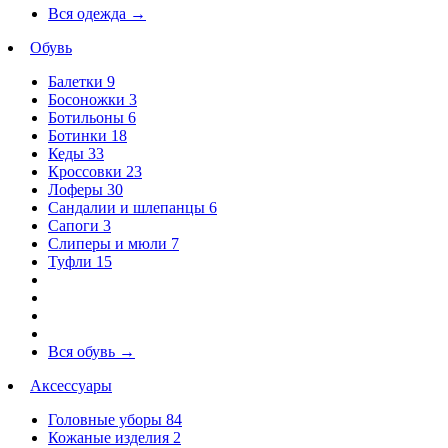
Вся одежда
→
Обувь
Балетки
9
Босоножки
3
Ботильоны
6
Ботинки
18
Кеды
33
Кроссовки
23
Лоферы
30
Сандалии и шлепанцы
6
Сапоги
3
Слиперы и мюли
7
Туфли
15
Вся обувь
→
Аксессуары
Головные уборы
84
Кожаные изделия
2