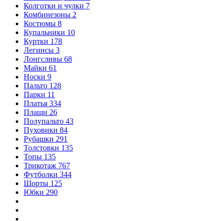
Колготки и чулки
7
Комбинезоны
2
Костюмы
8
Купальники
10
Куртки
178
Легинсы
3
Лонгсливы
68
Майки
61
Носки
9
Пальто
128
Парки
11
Платья
334
Плащи
26
Полупальто
43
Пуховики
84
Рубашки
291
Толстовки
135
Топы
135
Трикотаж
767
Футболки
344
Шорты
125
Юбки
290