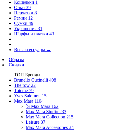
Кошельки
1
Очки
39
Перчатки
8
Ремни
12
Сумки
49
Украшения
31
Шарфы и платки
43
Все аксессуары
→
Образы
Скидки
ТОП Бренды
Brunello Cucinelli
408
The row
22
Toteme
79
Yves Salomon
15
Max Mara
1104
`S Max Mara
162
Max Mara Studio
233
Max Mara Collection
215
Leisure
37
Max Mara Accessories
34