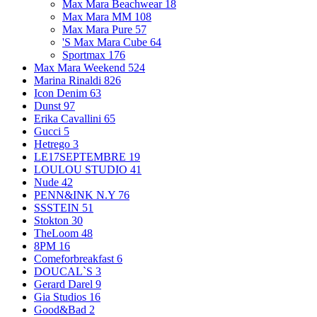
Max Mara Beachwear
18
Max Mara MM
108
Max Mara Pure
57
'S Max Mara Cube
64
Sportmax
176
Max Mara Weekend
524
Marina Rinaldi
826
Icon Denim
63
Dunst
97
Erika Cavallini
65
Gucci
5
Hetrego
3
LE17SEPTEMBRE
19
LOULOU STUDIO
41
Nude
42
PENN&INK N.Y
76
SSSTEIN
51
Stokton
30
TheLoom
48
8PM
16
Comeforbreakfast
6
DOUCAL`S
3
Gerard Darel
9
Gia Studios
16
Good&Bad
2