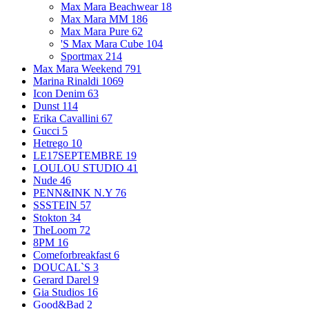
Max Mara Beachwear
18
Max Mara MM
186
Max Mara Pure
62
'S Max Mara Cube
104
Sportmax
214
Max Mara Weekend
791
Marina Rinaldi
1069
Icon Denim
63
Dunst
114
Erika Cavallini
67
Gucci
5
Hetrego
10
LE17SEPTEMBRE
19
LOULOU STUDIO
41
Nude
46
PENN&INK N.Y
76
SSSTEIN
57
Stokton
34
TheLoom
72
8PM
16
Comeforbreakfast
6
DOUCAL`S
3
Gerard Darel
9
Gia Studios
16
Good&Bad
2